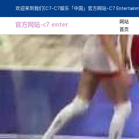
欢迎来到我们(C7-C7娱乐「中国」官方网站-C7 Entertainm
网站
首页