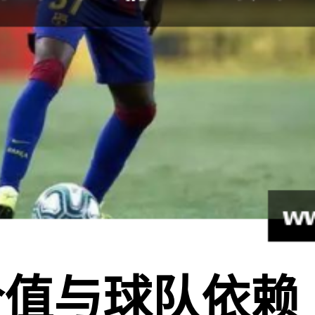
价值与球队依赖