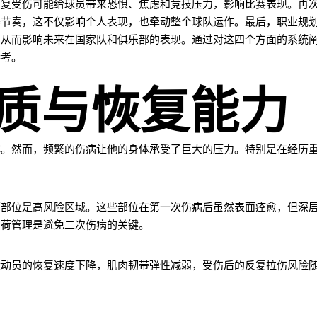
反复受伤可能给球员带来恐惧、焦虑和竞技压力，影响比赛表现。再
赛节奏，这不仅影响个人表现，也牵动整个球队运作。最后，职业规
，从而影响未来在国家队和俱乐部的表现。通过对这四个方面的系统
参考。
素质与恢复能力
撑。然而，频繁的伤病让他的身体承受了巨大的压力。特别是在经历
等部位是高风险区域。这些部位在第一次伤病后虽然表面痊愈，但深
负荷管理是避免二次伤病的关键。
运动员的恢复速度下降，肌肉韧带弹性减弱，受伤后的反复拉伤风险