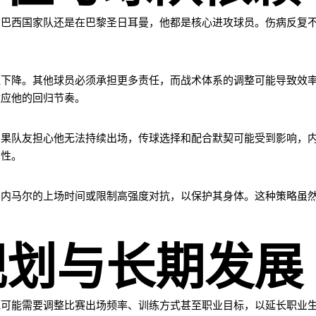
在巴西国家队还是在巴黎圣日耳曼，他都是核心进攻球员。伤病反复
往下降。其他球员必须承担更多责任，而战术体系的调整可能导致效
适应他的回归节奏。
如果队友担心他无法持续出场，传球选择和配合默契可能受到影响，
测性。
少内马尔的上场时间或限制高强度对抗，以保护其身体。这种策略虽
规划与长期发展
他可能需要调整比赛出场频率、训练方式甚至职业目标，以延长职业