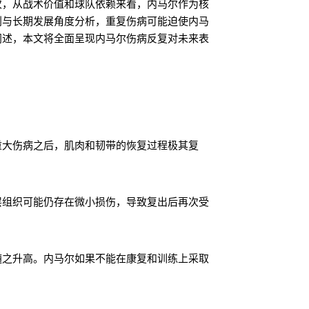
次，从战术价值和球队依赖来看，内马尔作为核
划与长期发展角度分析，重复伤病可能迫使内马
阐述，本文将全面呈现内马尔伤病反复对未来表
重大伤病之后，肌肉和韧带的恢复过程极其复
层组织可能仍存在微小损伤，导致复出后再次受
随之升高。内马尔如果不能在康复和训练上采取