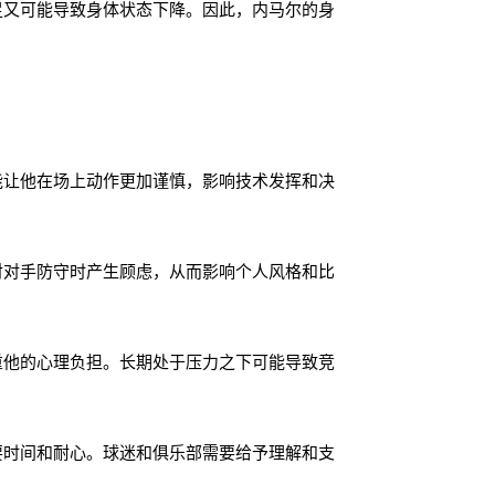
足又可能导致身体状态下降。因此，内马尔的身
能让他在场上动作更加谨慎，影响技术发挥和决
对对手防守时产生顾虑，从而影响个人风格和比
重他的心理负担。长期处于压力之下可能导致竞
要时间和耐心。球迷和俱乐部需要给予理解和支