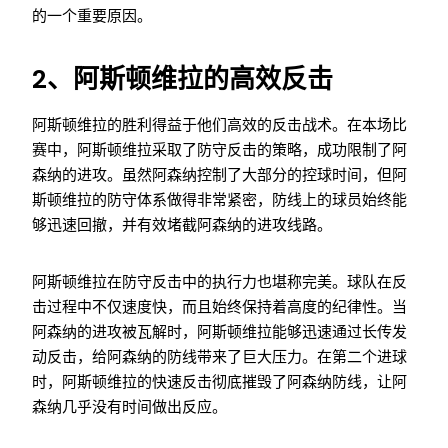
的一个重要原因。
2、阿斯顿维拉的高效反击
阿斯顿维拉的胜利得益于他们高效的反击战术。在本场比
赛中，阿斯顿维拉采取了防守反击的策略，成功限制了阿
森纳的进攻。虽然阿森纳控制了大部分的控球时间，但阿
斯顿维拉的防守体系做得非常紧密，防线上的球员始终能
够迅速回撤，并有效堵截阿森纳的进攻线路。
阿斯顿维拉在防守反击中的执行力也堪称完美。球队在反
击过程中不仅速度快，而且始终保持着高度的纪律性。当
阿森纳的进攻被瓦解时，阿斯顿维拉能够迅速通过长传发
动反击，给阿森纳的防线带来了巨大压力。在第二个进球
时，阿斯顿维拉的快速反击彻底摧毁了阿森纳防线，让阿
森纳几乎没有时间做出反应。