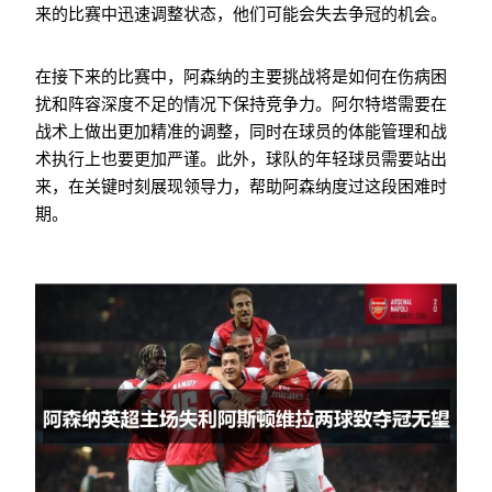
来的比赛中迅速调整状态，他们可能会失去争冠的机会。
在接下来的比赛中，阿森纳的主要挑战将是如何在伤病困
扰和阵容深度不足的情况下保持竞争力。阿尔特塔需要在
战术上做出更加精准的调整，同时在球员的体能管理和战
术执行上也要更加严谨。此外，球队的年轻球员需要站出
来，在关键时刻展现领导力，帮助阿森纳度过这段困难时
期。