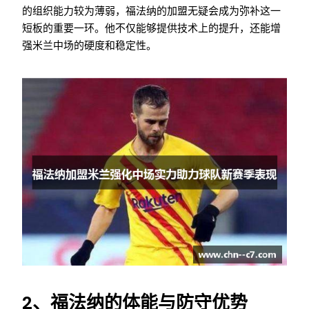
的组织能力较为薄弱，福法纳的加盟无疑会成为弥补这一
短板的重要一环。他不仅能够提供技术上的提升，还能增
强米兰中场的硬度和稳定性。
2、福法纳的体能与防守优势