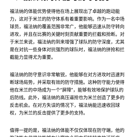
福法纳的体能优势使得他在场上展现出了卓越的跑动能
力，这对于米兰的防守体系有着重要影响。作为一名中场
球员，福法纳的覆盖范围非常广，他能够迅速从防守转向
进攻，并且在比赛的关键时刻贡献重要的拦截和抢断。对
于米兰来说，福法纳的到来增强了球队的防守深度，尤其
是在对抗一些身体对抗强烈的球队时，福法纳的拼抢和拦
截能力显得尤为重要。
福法纳的防守意识非常敏锐，他能够在对方进攻时迅速判
断球场局势，并采取有效的防守措施。这种防守能力使得
他在米兰的中场成为一个“屏障”，能够有效地保护球队的
后防线。此外，福法纳的高压逼抢也为米兰创造了更多的
反击机会。在对方失误的情况下，福法纳能迅速收回球
权，为米兰的反击提供了更多的支持。
值得一提的是，福法纳的体能不仅仅体现在防守端，他的