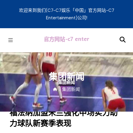
欢迎来到我们(C7-C7娱乐「中国」官方网站-C7
Entertainment)公司!
集团新闻
/
集团新闻
福法纳加盟米兰强化中场实力助
力球队新赛季表现