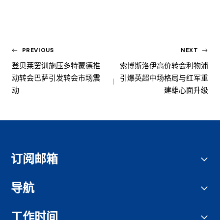
PREVIOUS
NEXT
登贝莱罢训施压多特蒙德推
索博斯洛伊高价转会利物浦
动转会巴萨引发转会市场震
引爆英超中场格局与红军重
动
建雄心面升级
订阅邮箱
导航
工作时间