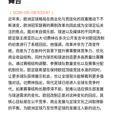
舞台
2026-05-08 11:32:47
近年来，欧洲足球格局在商业化与竞技化的双重推动下不
断演变，欧洲冠军联赛的赛制改革也因此成为全球足坛关
注的焦点。面对来自俱乐部、球迷以及媒体的不同声音，
欧足联主席亚历山大·切费林在多次公开发言中对欧冠改制
的初衷进行了系统回应。他强调，改革并非为了改变传
统，而是为了在新时代背景下提升赛事整体竞争力、优化
商业收益结构，同时为球员和球迷创造更多高质量比赛舞
台。通过赛程结构调整、参赛球队数量变化以及赛事分配
机制优化，欧足联希望在保持欧冠顶级竞技水准的同时，
让更多球队获得展示机会，也让全球观众能够看到更多强
强对话。切费林指出，现代足球已经进入全球化竞争时
代，如果赛事结构长期停滞不前，就难以适应俱乐部发展
与球迷需求的变化。欧冠改制正是对这种变化的回应，其
核心目标是在公平竞争、商业发展与足球文化之间取得新
的平衡，为欧洲足球乃至世界足球的发展注入新的动力。