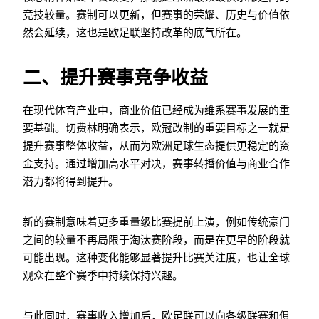
竞技较量。赛制可以更新，但赛事的荣耀、历史与价值依
然会延续，这也是欧足联坚持改革的底气所在。
二、提升赛事竞争收益
在现代体育产业中，商业价值已经成为维系赛事发展的重
要基础。切费林明确表示，欧冠改制的重要目标之一就是
提升赛事整体收益，从而为欧洲足球生态提供更稳定的资
金支持。通过增加高水平对决，赛事转播价值与商业合作
潜力都将得到提升。
新的赛制意味着更多重量级比赛提前上演，例如传统豪门
之间的较量不再局限于淘汰赛阶段，而是在更早的阶段就
可能出现。这种变化能够显著提升比赛关注度，也让全球
观众在整个赛季中持续保持兴趣。
与此同时，赛事收入增加后，欧足联可以向各级联赛和俱