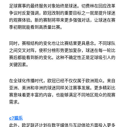
足球赛事的最终服务对象始终是球迷。切费林在回应改革
争议时反复强调，欧冠改制的重要目标之一就是提升球迷
的观赛体验。新的赛制将带来更多强强对话，让球迷在赛
季初期就能看到高质量比赛。
同时，赛程结构的变化也让比赛结果更具悬念。不同球队
之间交叉对阵，使积分榜形势更加复杂，球迷在每一轮比
赛后都能看到新的变化。这种不确定性正是足球吸引人的
关键因素。
在全球化传播时代，欧冠已经不仅仅属于欧洲观众。来自
亚洲、美洲和非洲的球迷同样关注赛事发展。更多精彩比
赛意味着更丰富的内容，也能够满足不同地区观众的观赛
需求。
c7娱乐
此外，欧足联还计划在数字媒体与互动体验方面投入更多