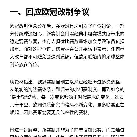
一、回应欧冠改制争议
欧冠改制消息公布后，在欧洲足坛引发了广泛讨论。一部
分传统球迷担心，新赛制会削弱经典小组赛模式所带来的
稳定观赛节奏，也有人担忧比赛数量增加会导致球员负担
加重。面对这些争议，切费林在公开采访中表示，任何重
大改革都不可避免会遇到质疑，但欧足联始终将足球整体
利益放在首位。
切费林指出，欧冠赛制自创立以来已经经历过多次调整。
从最初的淘汰赛体系，到后来的小组赛制度，再到如今的
“瑞士轮”结构，每一次变化都源于时代需求的变化。过去
几十年里，欧洲俱乐部实力格局不断变化，更多联赛正在
崛起，因此赛事需要更具包容性的赛制。
他进一步解释，新赛制并非为了简单增加比赛，而是通过