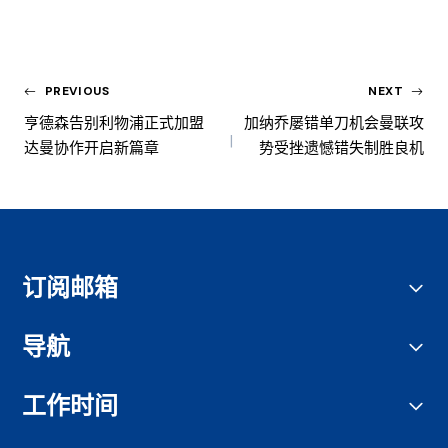
PREVIOUS
NEXT
亨德森告别利物浦正式加盟
加纳乔屡错单刀机会曼联攻
达曼协作开启新篇章
势受挫遗憾错失制胜良机
订阅邮箱
导航
工作时间