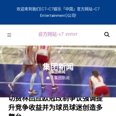
欢迎来到我们(C7-C7娱乐「中国」官方网站-C7
Entertainment)公司!
集团新闻
/
集团新闻
切费林回应欧冠改制争议强调提
升竞争收益并为球员球迷创造多