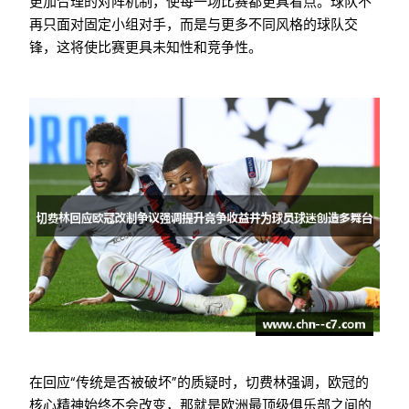
更加合理的对阵机制，使每一场比赛都更具看点。球队不
再只面对固定小组对手，而是与更多不同风格的球队交
锋，这将使比赛更具未知性和竞争性。
在回应“传统是否被破坏”的质疑时，切费林强调，欧冠的
核心精神始终不会改变，那就是欧洲最顶级俱乐部之间的