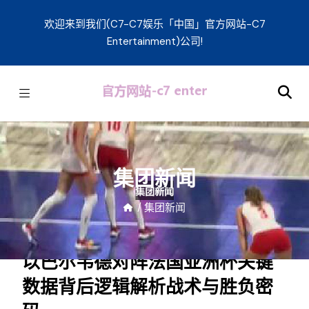
欢迎来到我们(C7-C7娱乐「中国」官方网站-C7
Entertainment)公司!
集团新闻
/
集团新闻
以巴尔韦德对阵法国亚洲杯关键
数据背后逻辑解析战术与胜负密