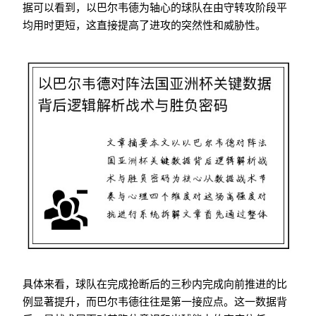
据可以看到，以巴尔韦德为轴心的球队在由守转攻阶段平
均用时更短，这直接提高了进攻的突然性和威胁性。
具体来看，球队在完成抢断后的三秒内完成向前推进的比
例显著提升，而巴尔韦德往往是第一接应点。这一数据背