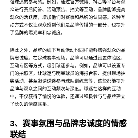
强球迷的参与感。例如，通过官方微博、抖音等平台与观
众进行赛后问答、活动预告、抽奖等互动，品牌能够提高
观众的活跃度，增加他们对赛事和品牌的认同感。这种互
动方式不仅让观众感到他们是品牌传播的一部分，也提升
了品牌的曝光率和忠诚度。
除此之外，品牌的线下互动活动也同样能够增强观众的品
牌忠诚度。在足球赛事现场，品牌可以通过设置体验区、
互动专区等方式，吸引球迷参与。例如，品牌可以设置专
门的拍照区，让球迷与明星球员的海报合影、提供现场抽
奖活动、甚至邀请球迷参与球队训练营等，这些都能提升
品牌与观众之间的互动频次与深度。球迷在这样的互动
中，不仅获得了愉悦的体验，还通过积极参与与品牌建立
了长久的情感联系。
3、赛事氛围与品牌忠诚度的情感
联结