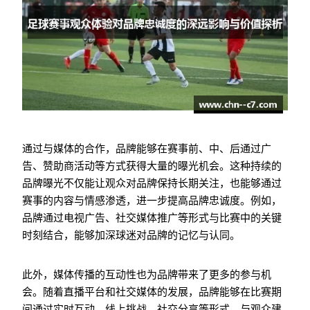
通过与媒体的合作，品牌能够在赛事前、中、后通过广
告、赞助商活动等方式获得大量的曝光机会。这种持续的
品牌曝光不仅能让观众对品牌保持长期关注，也能够通过
赛事的内容与情感渗透，进一步提高品牌忠诚度。例如，
品牌通过电视广告、社交媒体推广等形式与比赛中的关键
时刻结合，能够加深球迷对品牌的记忆与认同。
此外，媒体传播的互动性也为品牌带来了更多的参与机
会。随着直播平台和社交媒体的发展，品牌能够在比赛期
间通过实时互动、线上挑战、社交分享等形式，与观众建