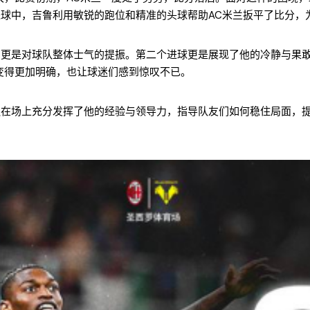
球中，吉鲁利用敏锐的跑位和精准的头球帮助AC米兰扳平了比分，
，更是对球队整体士气的提振。第二个进球更是展现了他的冷静与果
变得更加明确，也让球迷们感到惊叹不已。
还在场上充分发挥了他的经验与领导力，指导队友们如何稳住局面，