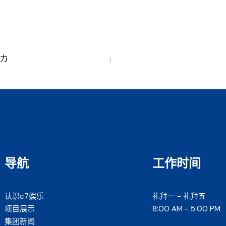
潜力
导航
工作时间
认识c7娱乐
礼拜一 - 礼拜五
项目展示
8:00 AM - 5:00 PM
集团新闻