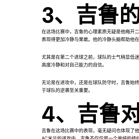
3、吉鲁
在这场比赛中，吉鲁的心理素质无疑是他梅开二
表现得更加冷静与果敢。他的冷静头脑帮助他
尤其是在第二个进球之前，球队的士气稍显低
高度冷静和对自己能力的自信。
无论是在进攻中，还是在球队防守时，吉鲁始
于球队的逆袭至关重要。
4、吉鲁
吉鲁在这场比赛中的表现，毫无疑问也体现了他
AC米兰的进攻中，吉鲁不仅仅是一个单纯的终