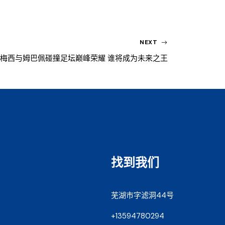
NEXT
梅西与姆巴佩碰撞足坛巅峰荣耀 谁将成为未来之王
找到我们
芜湖市字滤洞44号
+13594780294