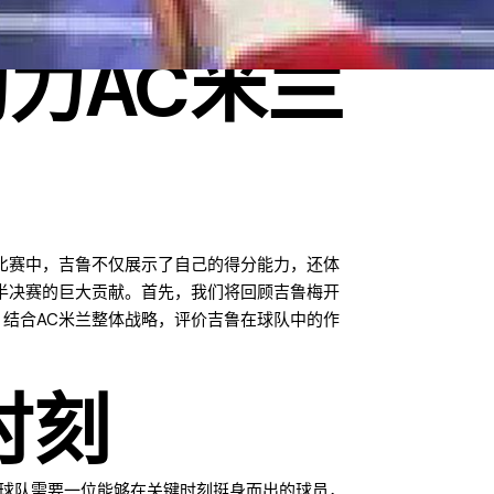
力AC米兰
比赛中，吉鲁不仅展示了自己的得分能力，还体
半决赛的巨大贡献。首先，我们将回顾吉鲁梅开
结合AC米兰整体战略，评价吉鲁在球队中的作
时刻
，球队需要一位能够在关键时刻挺身而出的球员，