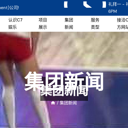
礼拜一 - 
ent)公司!
6PM
认识c7
项目
集团
服务
接洽
娱乐
展示
新闻
类型
方网
集团新闻
/
集团新闻