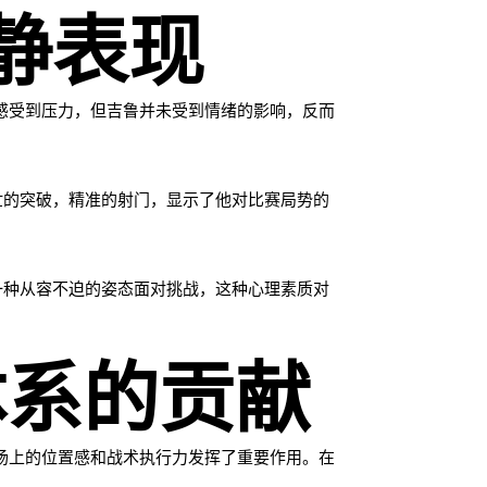
静表现
感受到压力，但吉鲁并未受到情绪的影响，反而
忙的突破，精准的射门，显示了他对比赛局势的
一种从容不迫的姿态面对挑战，这种心理素质对
体系的贡献
场上的位置感和战术执行力发挥了重要作用。在