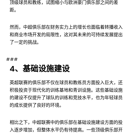
顶级球员和教练，试图缩小与欧洲豪门俱乐部之间的差
距。
然而，中超俱乐部在财务实力上的增长也面临着转播收入
和商业市场开发的局限性，这对其未来的可持续发展提出
了一定的挑战。
###
4、基础设施建设
英超联赛的俱乐部不仅在球员和教练员方面投入巨大，还
积极投资于现代化的训练基地和青训设施。这些基础设施
的建设不仅提升了球队的训练和竞技水平，也为年轻球员
的成长提供了良好的环境。
相比之下，中超联赛中的俱乐部在基础设施建设方面的投
入逐步增加，但整体水平仍有待提高。一些顶级俱乐部开