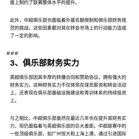
度上制约了联赛整体水平的提升。
此外，中超俱乐部也面临着外援名额限制和俱乐部财务规
范的挑战，这些因素都对其在转会市场上的行动能力造成
了一定的影响。
###
3、俱乐部财务实力
英超俱乐部因其丰厚的转播合同和赞助协议，拥有强大的
财务实力。这种财务实力不仅体现在球员薪资和转会活动
上，还表现在俱乐部基础设施建设和青训体系的持续投资
上。
与之相比，中超俱乐部虽然在最近几年也在提升其财务实
力，但仍面临着与英超俱乐部的巨大差距。中超联赛中的
一些顶级俱乐部，如广州恒大和上海上港，通过引进国际