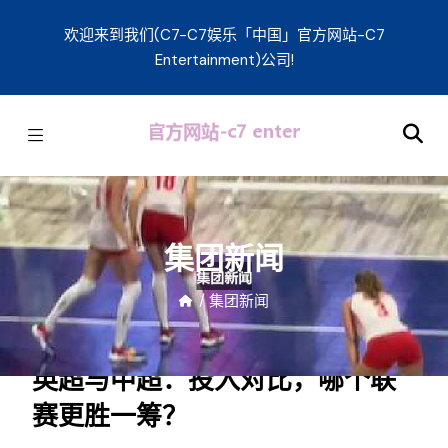
欢迎来到我们(C7-C7娱乐「中国」官方网站-C7
Entertainment)公司!
集团新闻
/
集团新闻
英超与中超：投入对比，哪个联
赛更胜一筹？