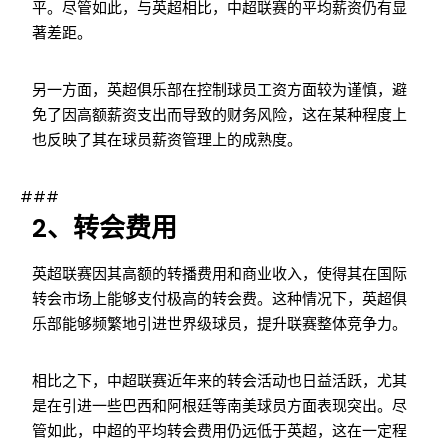
平。尽管如此，与英超相比，中超联赛的平均薪资仍有显
著差距。
另一方面，英超俱乐部在控制球员工资方面较为谨慎，避
免了因高额薪资支出而导致的财务风险，这在某种程度上
也反映了其在球员薪资管理上的成熟度。
###
2、转会费用
英超联赛因其高额的转播费用和商业收入，使得其在国际
转会市场上能够支付极高的转会费。这种情况下，英超俱
乐部能够频繁地引进世界级球员，提升联赛整体竞争力。
相比之下，中超联赛近年来的转会活动也日益活跃，尤其
是在引进一些巴西和阿根廷等南美球员方面表现突出。尽
管如此，中超的平均转会费用仍远低于英超，这在一定程