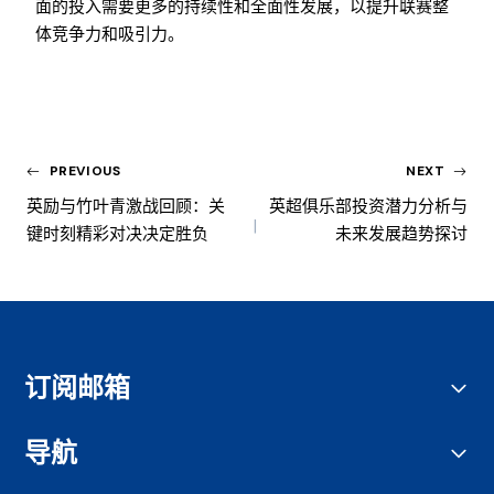
面的投入需要更多的持续性和全面性发展，以提升联赛整
体竞争力和吸引力。
PREVIOUS
NEXT
英励与竹叶青激战回顾：关
英超俱乐部投资潜力分析与
键时刻精彩对决决定胜负
未来发展趋势探讨
订阅邮箱
导航