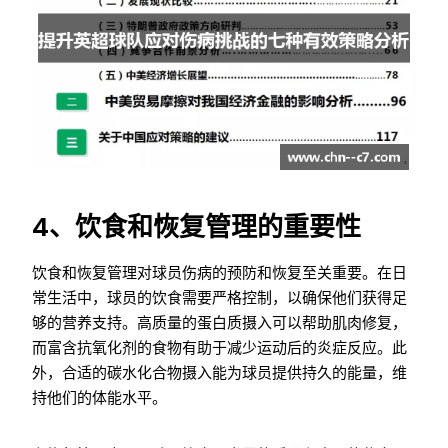
4、饮食和恢复管理的重要性
饮食和恢复管理对球员伤病的预防和恢复至关重要。在日
常生活中，球员的饮食需要严格控制，以确保他们获得足
够的营养支持。高质量的蛋白质摄入可以帮助肌肉修复，
而富含抗氧化剂的食物有助于减少运动后的炎症反应。此
外，合适的碳水化合物摄入能为球员提供持久的能量，维
持他们的体能水平。