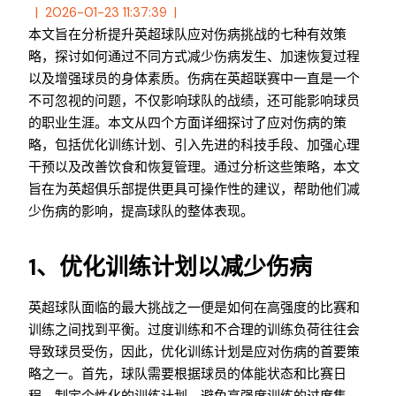
2026-01-23 11:37:39
本文旨在分析提升英超球队应对伤病挑战的七种有效策
略，探讨如何通过不同方式减少伤病发生、加速恢复过程
以及增强球员的身体素质。伤病在英超联赛中一直是一个
不可忽视的问题，不仅影响球队的战绩，还可能影响球员
的职业生涯。本文从四个方面详细探讨了应对伤病的策
略，包括优化训练计划、引入先进的科技手段、加强心理
干预以及改善饮食和恢复管理。通过分析这些策略，本文
旨在为英超俱乐部提供更具可操作性的建议，帮助他们减
少伤病的影响，提高球队的整体表现。
1、优化训练计划以减少伤病
英超球队面临的最大挑战之一便是如何在高强度的比赛和
训练之间找到平衡。过度训练和不合理的训练负荷往往会
导致球员受伤，因此，优化训练计划是应对伤病的首要策
略之一。首先，球队需要根据球员的体能状态和比赛日