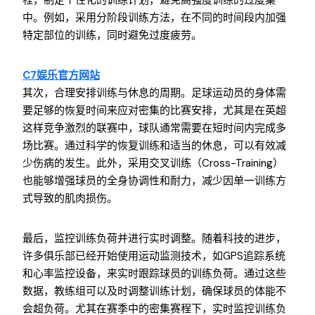
程，制定个性化的训练计划，避免高强度训练的过度集
中。例如，采用分阶段训练方法，在不同的时间段内加强
特定部位的训练，同时避免过度疲劳。
C7娱乐官方网站
其次，合理安排训练与休息的周期。足球运动员的身体需
要足够的恢复时间来应对密集的比赛安排，尤其是在英超
这样竞争激烈的联赛中，球队通常需要在短时间内完成多
场比赛。通过科学的恢复训练和适当的休息，可以有效减
少伤病的发生。此外，采用交叉训练（cross-Training）
也能够增强球员的全身协调性和耐力，减少因单一训练方
式导致的肌肉损伤。
最后，监控训练负荷并进行实时调整。随着科技的进步，
许多俱乐部已经开始使用运动监测技术，如GPS追踪系统
和心率监控设备，来实时跟踪球员的训练负荷。通过这些
数据，教练组可以及时调整训练计划，确保球员的体能不
会超负荷。尤其在赛季中的密集赛程下，实时监控训练负