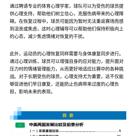
通过聘请专业的体育心理学家，球队可以为受伤的球员提
供心理支持，帮助他们树立信心，克服伤病带来的心理障
碍。在恢复过程中，球员可能因为暂时无法重返赛场而感
到沮丧或焦虑，这时心理辅导可以帮助他们保持积极向上
的心态，减少焦虑情绪对恢复的干扰。
此外，运动员的心理恢复同样需要与身体康复同步进行。
通过心理训练，球员可以增强自身的应对能力，提升面对
压力时的情绪管理能力，从而更好地适应比赛中的各种挑
战。对于长期受伤的球员，心理支持尤为重要，这不仅能
够促进他们早日康复，还能防止伤病带来过度的心理负
担，影响未来的表现。