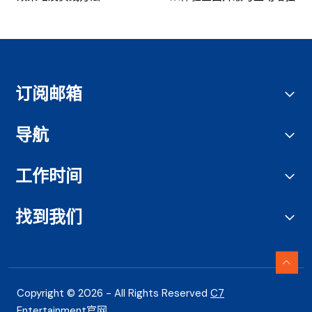
订阅邮箱
导航
工作时间
找到我们
Copyright © 2026 - All Rights Reserved
C7
Entertainment官网
.