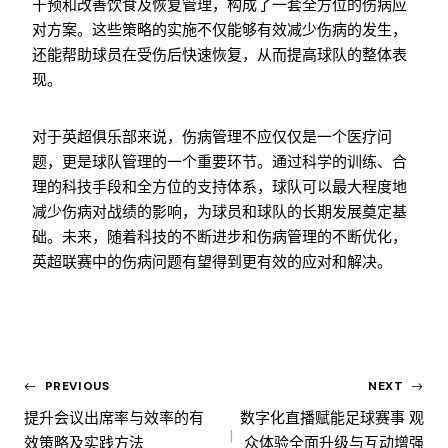
干预和改善饮食及恢复管理，构成了一套全方位的伤病应
对方案。这些策略的实施不仅能够有效减少伤病的发生，
还能帮助球员在受伤后快速恢复，从而提高球队的整体表
现。
对于英超俱乐部来说，伤病管理不应仅仅是一个医疗问
题，更是球队管理的一个重要环节。通过科学的训练、合
理的科技手段和全方位的支持体系，球队可以最大程度地
减少伤病对战绩的影响，为球员和球队的长期发展奠定基
础。未来，随着科技的不断进步和伤病管理的不断优化，
英超联赛中的伤病问题有望得到更有效的应对和解决。
PREVIOUS
NEXT
提升会议出席率与效率的有
数字化直播赋能足球赛事 观
效策略及实践方法
众体验全面升级与互动增强