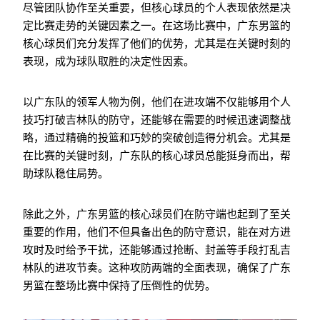
尽管团队协作至关重要，但核心球员的个人表现依然是决
定比赛走势的关键因素之一。在这场比赛中，广东男篮的
核心球员们充分发挥了他们的优势，尤其是在关键时刻的
表现，成为球队取胜的决定性因素。
以广东队的领军人物为例，他们在进攻端不仅能够用个人
技巧打破吉林队的防守，还能够在需要的时候迅速调整战
略，通过精确的投篮和巧妙的突破创造得分机会。尤其是
在比赛的关键时刻，广东队的核心球员总能挺身而出，帮
助球队稳住局势。
除此之外，广东男篮的核心球员们在防守端也起到了至关
重要的作用，他们不但具备出色的防守意识，能在对方进
攻时及时给予干扰，还能够通过抢断、封盖等手段打乱吉
林队的进攻节奏。这种攻防两端的全面表现，确保了广东
男篮在整场比赛中保持了压倒性的优势。