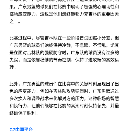
果。广东男篮的球员们在比赛中展现了极强的心理韧性和
临场应变能力，这也是他们最终能够力克吉林的重要因素
之一。
比赛过程中，尽管吉林队在一些阶段曾试图缩小分差，但
广东男篮的球员们始终保持冷静，不急躁、不慌乱。尤其
是在面对吉林队的强硬防守时，广东队的球员没有过多的
失误，而是依靠稳健的节奏控制，保持了进攻端的高效运
转。
此外，广东男篮的球员们在比赛中的关键时刻展现出了出
色的应变能力。例如在吉林队攻势猛烈时，广东男篮通过
多次换人和调整战术来化解对方的压力，这种临场的智慧
和执行力，让他们能够在比赛的高潮时刻保持领先，并最
终确保了胜利。
C7中国平台