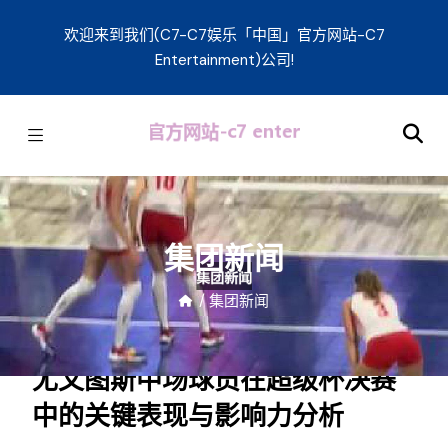
欢迎来到我们(C7-C7娱乐「中国」官方网站-C7
Entertainment)公司!
集团新闻
/
集团新闻
尤文图斯中场球员在超级杯决赛
中的关键表现与影响力分析