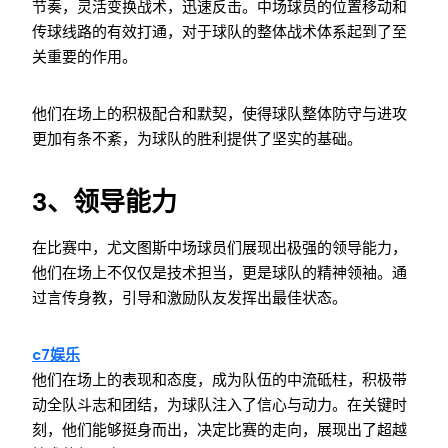
节奏，灵活变换战术，迅速反击。中场球员的位置移动和
传球线路的有效打通，对于球队的整体战术体系起到了至
关重要的作用。
他们在场上的积极配合和默契，使得球队整体防守与进攻
更加有条不紊，为球队的胜利提供了坚实的基础。
3、领导能力
在比赛中，尤文图斯中场球员们展现出极强的领导能力，
他们在场上不仅仅是技术担当，更是球队的精神领袖。通
过言传身教，引导和激励队友发挥出最佳状态。
c7娱乐
他们在场上的表现和态度，成为队伍的中流砥柱，积极带
动全队斗志和团结，为球队注入了信心与动力。在关键时
刻，他们能够挺身而出，决定比赛的走向，展现出了超越