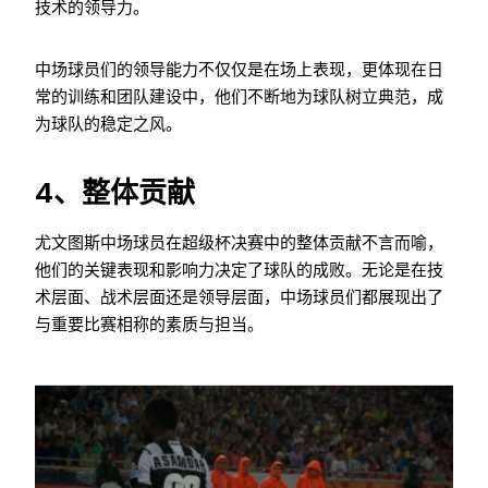
技术的领导力。
中场球员们的领导能力不仅仅是在场上表现，更体现在日
常的训练和团队建设中，他们不断地为球队树立典范，成
为球队的稳定之风。
4、整体贡献
尤文图斯中场球员在超级杯决赛中的整体贡献不言而喻，
他们的关键表现和影响力决定了球队的成败。无论是在技
术层面、战术层面还是领导层面，中场球员们都展现出了
与重要比赛相称的素质与担当。