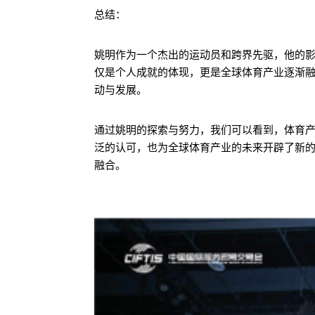
总结：
姚明作为一个杰出的运动员和跨界先驱，他的
仅是个人成就的体现，更是全球体育产业逐渐
动与发展。
通过姚明的探索与努力，我们可以看到，体育
泛的认可，也为全球体育产业的未来开辟了新
融合。