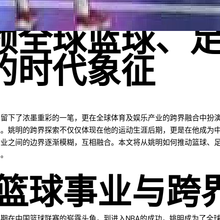
领全球篮球、
的时代象征
上留下了浓墨重彩的一笔，更在全球体育及娱乐产业的跨界融合中扮
征。姚明的跨界探索不仅仅体现在他的运动生涯后期，更是在他成为
行业之间的边界逐渐模糊，互相融合。本文将从姚明如何推动篮球、
力。
的篮球事业与跨
期在中国篮球联赛的崭露头角，到进入NBA的成功，姚明成为了全