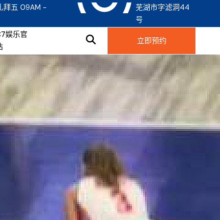
礼拜五 09AM -
芜湖市字滤洞44
号
C7娱乐官
立即预约
站