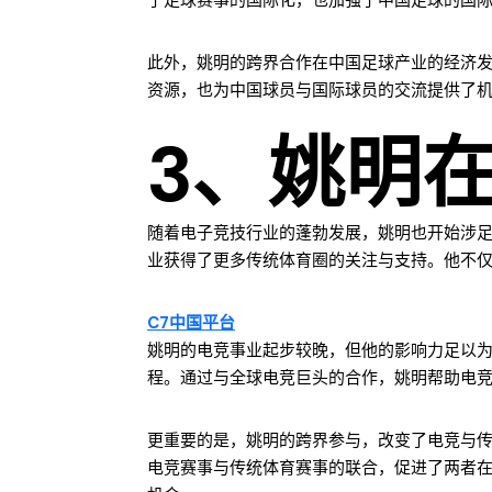
了足球赛事的国际化，也加强了中国足球的国
此外，姚明的跨界合作在中国足球产业的经济
资源，也为中国球员与国际球员的交流提供了
3、姚明
随着电子竞技行业的蓬勃发展，姚明也开始涉
业获得了更多传统体育圈的关注与支持。他不
C7中国平台
姚明的电竞事业起步较晚，但他的影响力足以
程。通过与全球电竞巨头的合作，姚明帮助电
更重要的是，姚明的跨界参与，改变了电竞与
电竞赛事与传统体育赛事的联合，促进了两者