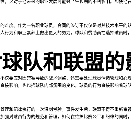
律性，这对于他未来的职业发展可能会产生长期的不利影响。即使他
大的难度。作为一名职业球员，合同的签订不仅仅是对其技术水平的
个人行为和职业素养上做出更大的努力。球队和赞助商在选择球员时
对球队和联盟的
队不仅要应对因禁赛导致的战术调整，还需要处理球员情绪管理和心
的直接影响，也包括球队内部氛围的变化。球员的行为直接影响着球
球管理和纪律执行的一次深刻考验。事件发生后，联盟不得不重新审
何加强对球员行为的规范和管理，如何在维护比赛公平和纪律的同时