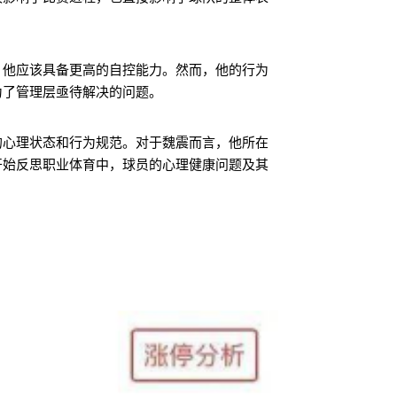
，他应该具备更高的自控能力。然而，他的行为
为了管理层亟待解决的问题。
的心理状态和行为规范。对于魏震而言，他所在
开始反思职业体育中，球员的心理健康问题及其