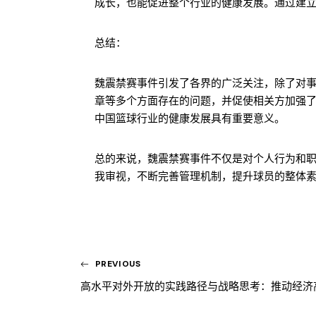
成长，也能促进整个行业的健康发展。通过建
总结：
魏震禁赛事件引发了各界的广泛关注，除了对
章等多个方面存在的问题，并促使相关方加强
中国篮球行业的健康发展具有重要意义。
总的来说，魏震禁赛事件不仅是对个人行为和
我审视，不断完善管理机制，提升球员的整体
PREVIOUS
高水平对外开放的实践路径与战略思考：推动经济