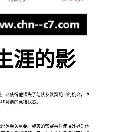
生涯的影
赛，这使得他错失了与队友默契配合的机会，也
影响到他的竞技状态。
众形象至关重要。魏震的禁赛事件使得外界对他