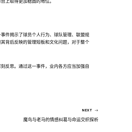
舞台上取得更加稳固的地位。
一事件揭示了球员个人行为、球队管理、联盟规
但其背后反映的管理短板和文化问题，对于整个
深刻反思。通过这一事件，业内各方应当加强自
NEXT
魔鸟与老马的情感纠葛与命运交织探析