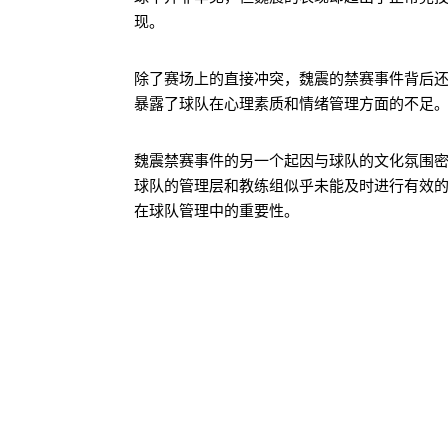
现。
除了赛场上的直接冲突，魏震的禁赛事件背后
暴露了球队在心理素质和情绪管理方面的不足
魏震禁赛事件的另一个起因与球队的文化氛围
球队的管理层和教练组似乎未能及时进行有效
在球队管理中的重要性。