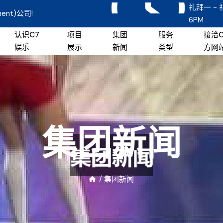
礼拜一 - 
ent)公司!
6PM
认识c7
项目
集团
服务
接洽
娱乐
展示
新闻
类型
方网
集团新闻
/
集团新闻