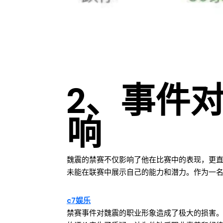
2、事件
响
魏震的禁赛不仅影响了他在比赛中的表现，更
未能在联赛中展示自己的能力和潜力。作为一
c7娱乐
禁赛事件对魏震的职业形象造成了极大的损害