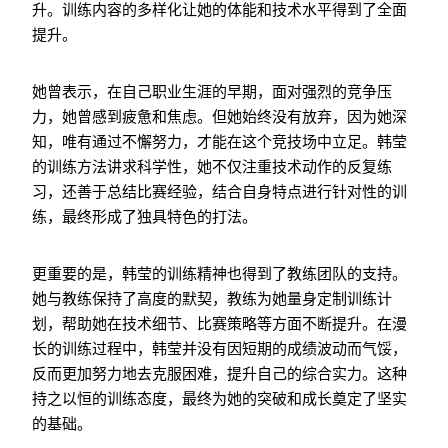
升。训练内容的多样化让她的体能和技术水平得到了全面
提升。
她曾表示，在自己职业生涯的早期，面对强烈的竞争压
力，她曾感到疲惫和焦虑。但她始终没有放弃，因为她深
知，唯有通过不懈努力，才能在这个竞技场中立足。韩莹
的训练方法讲求科学性，她不仅注重技术动作的反复练
习，还善于总结比赛经验，结合自身特点进行针对性的训
练，最终形成了独具特色的打法。
更重要的是，韩莹的训练精神也得到了教练团队的支持。
她与教练保持了高度的默契，教练为她量身定制训练计
划，帮助她在技术细节、比赛策略等方面不断提升。在漫
长的训练过程中，韩莹并没有因短期的成绩波动而气馁，
反而更加努力地去克服困难，提升自己的综合实力。这种
持之以恒的训练态度，最终为她的突破和成长奠定了坚实
的基础。