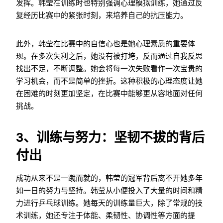
发挥。韩莹在训练时也特别强调心理模拟训练，她通过反
复经历比赛中的紧张时刻，来培养自己的抗压能力。
此外，韩莹在比赛中的自信心也是她心理素质的重要体
现。在多次失利之后，她没有被打垮，反而通过自我反思
找出不足，不断调整。她会将每一次失败看作一次宝贵的
学习机会，而不是简单的挫折。这种积极的心理态度让她
在困难的时刻更加坚定，在比赛中能够更从容地面对任何
挑战。
3、训练与努力：坚韧不拔的背后
付出
成功从来不是一蹴而就的，韩莹的冠军背后离不开她多年
如一日的努力与坚持。韩莹从小便投入了大量的时间和精
力进行乒乓球训练。她每天的训练量巨大，除了常规的技
术训练，她还专注于体能、柔韧性、协调性等方面的提