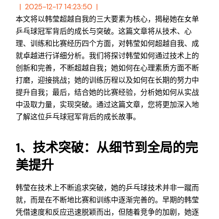
2025-12-17 14:23:50
本文将以韩莹超越自我的三大要素为核心，揭秘她在女单
乒乓球冠军背后的成长与突破。这篇文章将从技术、心
理、训练和比赛经历四个方面，对韩莹如何超越自我、成
就卓越进行详细分析。我们将探讨韩莹如何通过技术上的
创新和完善，不断超越自我；她如何在心理素质方面不断
打磨，迎接挑战；她的训练历程以及如何在长期的努力中
提升自我；最后，结合她的比赛经验，分析她如何从实战
中汲取力量，实现突破。通过这篇文章，您将更加深入地
了解这位乒乓球冠军背后的成长故事。
1、技术突破：从细节到全局的完
美提升
韩莹在技术上不断追求突破，她的乒乓球技术并非一蹴而
就，而是在不断地比赛和训练中逐渐完善的。早期的韩莹
凭借速度和反应迅速脱颖而出，但随着竞争的加剧，她逐