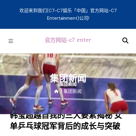
欢迎来到我们(C7-C7娱乐「中国」官方网站-C7
Entertainment)公司!
集团新闻
/
集团新闻
韩莹超越自我的三大要素揭秘 女
单乒乓球冠军背后的成长与突破