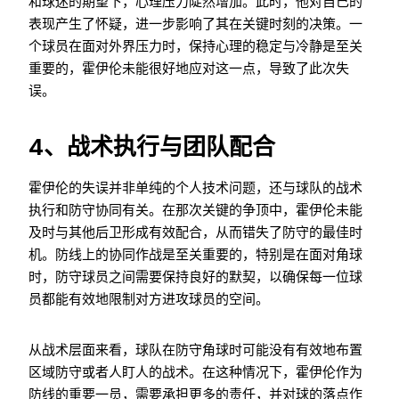
和球迷的期望下，心理压力陡然增加。此时，他对自己的
表现产生了怀疑，进一步影响了其在关键时刻的决策。一
个球员在面对外界压力时，保持心理的稳定与冷静是至关
重要的，霍伊伦未能很好地应对这一点，导致了此次失
误。
4、战术执行与团队配合
霍伊伦的失误并非单纯的个人技术问题，还与球队的战术
执行和防守协同有关。在那次关键的争顶中，霍伊伦未能
及时与其他后卫形成有效配合，从而错失了防守的最佳时
机。防线上的协同作战是至关重要的，特别是在面对角球
时，防守球员之间需要保持良好的默契，以确保每一位球
员都能有效地限制对方进攻球员的空间。
从战术层面来看，球队在防守角球时可能没有有效地布置
区域防守或者人盯人的战术。在这种情况下，霍伊伦作为
防线的重要一员，需要承担更多的责任，并对球的落点作