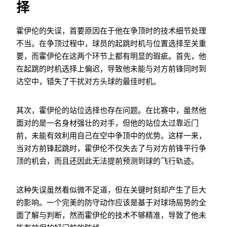
择
霍伊伦的失误，首要原因在于他在争顶时的技术细节处理
不当。在争顶过程中，球员的起跳时机与位置选择至关重
要，而霍伊伦在这两个环节上都有明显的瑕疵。首先，他
在起跳的时机选择上偏迟，导致他未能与对方前锋同时到
达空中，错失了干扰对方头球的最佳时机。
其次，霍伊伦的站位选择也存在问题。在比赛中，虽然他
面对的是一名身材强壮的对手，但他的站位太过靠近门
前，未能有效利用自己在空中争顶中的优势。这样一来，
当对方前锋起跳时，霍伊伦不仅失去了与对方前锋平行争
顶的机会，而且还因此无法提前预测到球的飞行轨迹。
这种失误虽然看似微不足道，但在关键时刻却产生了巨大
的影响。一个完美的防守动作应该是基于对球场局势的全
面了解与判断，然而霍伊伦的技术不够精准，导致了他未