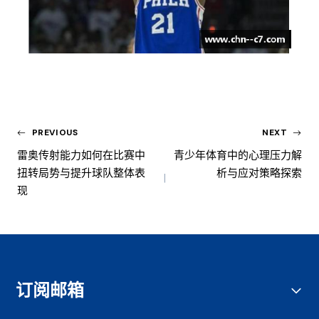
PREVIOUS
NEXT
雷奥传射能力如何在比赛中
青少年体育中的心理压力解
扭转局势与提升球队整体表
析与应对策略探索
现
订阅邮箱