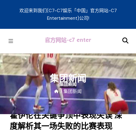
欢迎来到我们(C7-C7娱乐「中国」官方网站-C7
Entertainment)公司!
集团新闻
/
集团新闻
霍伊伦在关键争顶中表现失误 深
度解析其一场失败的比赛表现