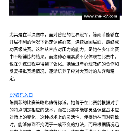
尤其是在半决赛中，面对曾经的世界冠军，陈雨菲能够在
开局不利的情况下迅速调整心态，连续扳回局面，最终成
功晋级决赛。这种从容应对压力的能力，是她在多年比赛
中不断锤炼的结果。而这种心理素质不仅体现在比赛中，
也在训练过程中得到了强化。她通过与心理教练的合作和
反复模拟赛场情况，逐渐培养了应对大赛时的从容和稳
定。
C7娱乐入口
陈雨菲的比赛策略也值得称道。她善于在比赛前根据对手
的特点制定相应的战术，而在比赛中能够灵活调整战术应
对场上的变化。这种战术上的灵活性，使得她在面对强敌
时，能够做到不拘泥于一成不变的打法，而是根据情况迅