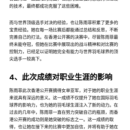
的技术，最终都成功克服了这些困难。
而与世界顶级选手对决的经验，也让陈雨菲积累了更多的
宝贵经验。她在每一场比赛后都能通过总结和反思，不断
完善自己的打法。在香港公开赛的决赛中，尽管陈雨菲最
终未能夺冠，但她在比赛中展现出的战斗精神和对比赛的
控制力，已经足以证明她完全有能力与世界羽毛球界的顶
尖选手一较高下。
4、此次成绩对职业生涯的影响
陈雨菲此次香港公开赛摘得女单亚军，对于她的职业生涯
来说具有深远的意义。这一成绩不仅提升了她在国际羽毛
球界的影响力，也为她的羽毛球生涯注入了新的动力。在
过去的几年中，陈雨菲一直在努力突破自己的瓶颈，而香
港公开赛的成功则是她突破的标志之一。这一成绩的取
得，也让她在接下来的比赛中更加自信，并将有助于她在