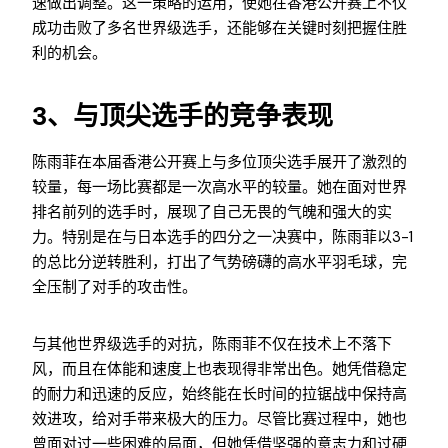
速做出调整。这一策略的运用，使她在香港公开赛上不仅
成功击败了多名世界级选手，还能够在关键时刻把握住胜
利的机会。
3、与顶尖选手的竞争表现
陈雨菲在本届香港公开赛上与多位顶尖选手展开了激烈的
较量，每一场比赛都是一次高水平的较量。她在面对世界
排名前列的选手时，展现了自己无畏的气魄和强大的实
力。特别是在与日本选手的四分之一决赛中，陈雨菲以3-1
的总比分逆转胜利，打出了气势磅礴的高水平羽毛球，完
全压制了对手的攻击性。
与其他世界级选手的对抗，陈雨菲不仅在技术上不落下
风，而且在体能和速度上也表现得非常出色。她凭借稳定
的耐力和迅速的反应，始终能在长时间的拉锯战中保持高
效进攻，给对手带来极大的压力。尽管比赛过程中，她也
曾面对过一些困难的局面，但她凭借坚强的意志力和过硬