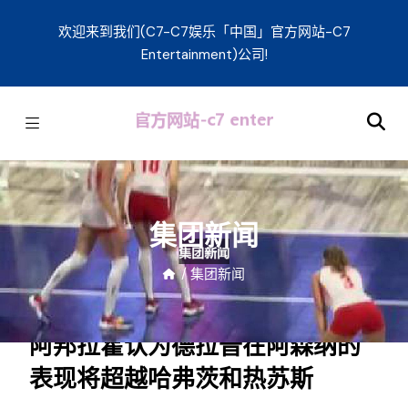
欢迎来到我们(C7-C7娱乐「中国」官方网站-C7
Entertainment)公司!
集团新闻
/
集团新闻
阿邦拉霍认为德拉普在阿森纳的
表现将超越哈弗茨和热苏斯