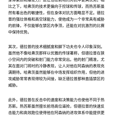
身体素质和爆发力，这让他在前场的对抗中更具优势。相
比之下，哈弗茨的技术更偏向于控球和传球，而热苏斯虽
然有着出色的敏捷性，但在身体对抗方面略显不足。德拉
普的强壮体格和高空球能力，使他成为一个非常具有威胁
的前锋，不仅能够在禁区内争顶，还能在对抗激烈的比赛
中保持优势。
其次，德拉普的技术细腻度和脚下功夫也令人印象深刻。
虽然他不像哈弗茨那样以优雅的传球著称，但德拉普在狭
小空间内的突破和射门能力非常突出。他的射门精准，尤
其在面对门将时的冷静表现，让人对他在阿森纳的表现充
满期待。哈弗茨虽然能够在中场发挥组织作用，但他的进
攻威胁常常表现得较为间接，缺乏德拉普那种直插禁区的
威胁。
此外，德拉普在反击中的速度和决策能力也使他不同于热
苏斯。热苏斯虽然擅长前场高位逼抢，但德拉普的快速反
击能力和高效跑位使得他在阿森纳的进攻体系中能提供更