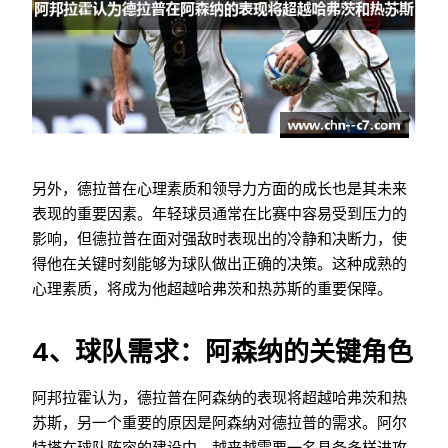
另外，德拉普在心理素质和领导力方面的成长也是其未来
表现的重要因素。年轻球员通常在比赛中容易受到压力的
影响，但德拉普在面对强敌时表现出的冷静和决断力，使
得他在关键时刻能够为球队做出正确的决策。这种成熟的
心理素质，将成为他超越哈弗茨和热苏斯的重要保障。
4、球队需求：阿森纳的关键角色
阿邦拉霍认为，德拉普在阿森纳的表现将超越哈弗茨和热
苏斯，另一个重要的原因是阿森纳对德拉普的需求。阿尔