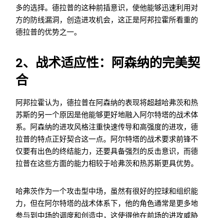
多的选择。德拉普的这种前插意识，使他能够迅速利用对
方的防线漏洞，创造进攻机会，这正是阿邦拉霍所看重的
德拉普的优势之一。
2、战术适应性：阿森纳的完美契
合
阿邦拉霍认为，德拉普在阿森纳的表现将超越哈弗茨和热
苏斯的另一个原因是他能够更好地融入阿尔特塔的战术体
系。阿森纳的进攻风格注重快速传导和高强度的进攻，德
拉普的特点正好契合这一点。阿尔特塔的战术要求前锋不
仅要有出色的终结能力，还要具备强烈的反击意识，而德
拉普在这些方面的能力相较于哈弗茨和热苏斯更具优势。
哈弗茨作为一个攻击型中场，虽然有很好的控球和组织能
力，但在阿尔特塔的战术体系下，他的角色通常是更多地
参与到中场的调度和创造中，这使得他在前场的进攻威胁