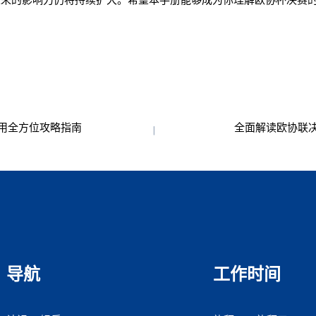
未来的影响力仍将持续扩大。希望本手册能够成为你理解欧协杯决赛
用全方位攻略指南
全面解读欧协联
导航
工作时间