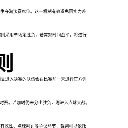
锋争夺淘汰赛席位。这一机制有效避免因实力差
赛则采用单场定胜负，若常规时间战平，将进行
则
两支进入决赛的队伍会在比赛前一天进行官方训
加时赛。若加时仍未分出胜负，则进入点球大战。
球有效性、点球判罚等争议环节，裁判可以依托