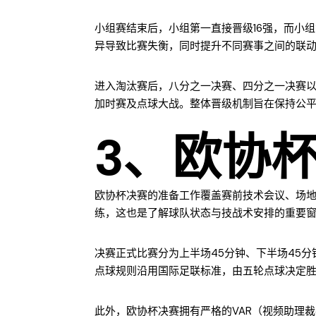
小组赛结束后，小组第一直接晋级16强，而小
异导致比赛失衡，同时提升不同赛事之间的联
进入淘汰赛后，八分之一决赛、四分之一决赛
加时赛及点球大战。整体晋级机制旨在保持公
3、欧协
欧协杯决赛的准备工作覆盖赛前技术会议、场
练，这也是了解球队状态与技战术安排的重要
决赛正式比赛分为上半场45分钟、下半场45
点球规则沿用国际足联标准，由五轮点球决定
此外，欧协杯决赛拥有严格的VAR（视频助理