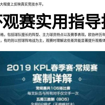
最大程度上反映真实竞技水平。
杯观赛实用指导
风格，包括球队擅长的阵型、主力球员特点以及赛季表现。欧协杯历
击，有的则以控球阵地战为主，观赛时理解这些差异能显著提升观看