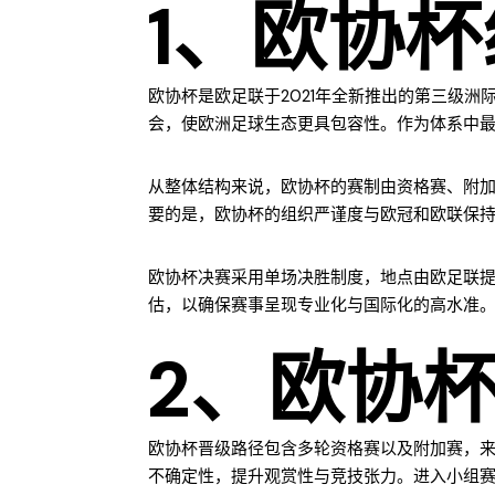
1、欧协
欧协杯是欧足联于2021年全新推出的第三级
会，使欧洲足球生态更具包容性。作为体系中
从整体结构来说，欧协杯的赛制由资格赛、附
要的是，欧协杯的组织严谨度与欧冠和欧联保
欧协杯决赛采用单场决胜制度，地点由欧足联
估，以确保赛事呈现专业化与国际化的高水准
2、欧协
欧协杯晋级路径包含多轮资格赛以及附加赛，
不确定性，提升观赏性与竞技张力。进入小组赛