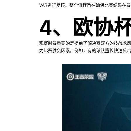
VAR进行复核。整个流程旨在确保比赛结果在
4、欧协
观赛时最重要的是提前了解决赛双方的技战术
为比赛胜负因素。例如，有的球队擅长快速反