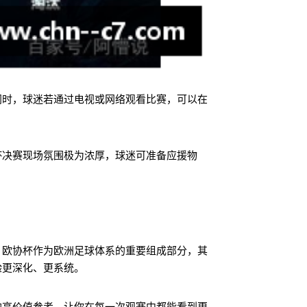
同时，球迷若通过电视或网络观看比赛，可以在
杯决赛现场氛围极为浓厚，球迷可准备应援物
。欧协杯作为欧洲足球体系的重要组成部分，其
验更深化、更系统。