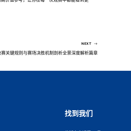
的高价值参考，让你在每一次观赛中都能看到更
NEXT
决赛关键规则与赛场决胜机制剖析全景深度解析篇章
找到我们