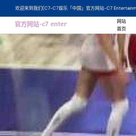
欢迎来到我们(C7-C7娱乐「中国」官方网站-C7 Entertainm
网站
首页