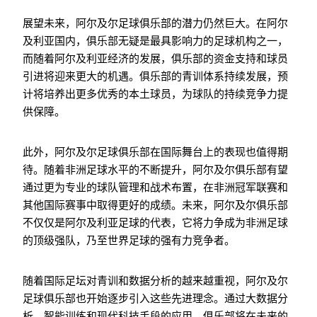
展望未来，阿尔及尔足球俱乐部的潜力仍然巨大。在阿尔
及利亚国内，俱乐部无疑是最具影响力的足球机构之一，
而随着阿尔及利亚经济的发展，俱乐部的资金支持和球员
引进将迎来更大的机遇。俱乐部的青训体系持续发展，预
计将培养出更多优秀的本土球员，为球队的持续竞争力提
供保障。
此外，阿尔及尔足球俱乐部在国际舞台上的表现也值得期
待。随着非洲足球水平的不断提升，阿尔及尔俱乐部有望
通过更为专业的球队管理和战术布置，在非洲冠军联赛和
其他国际赛事中取得更好的成绩。未来，阿尔及尔俱乐部
不仅仅是阿尔及利亚足球的代表，它将力争成为非洲足球
的顶级强队，乃至世界足球的强有力竞争者。
随着国际足坛对青训和数据分析的越来越重视，阿尔及尔
足球俱乐部也开始逐步引入这些先进理念。通过大数据分
析、智能训练和现代科技手段的应用，俱乐部将在未来的