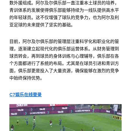
数外援组成。阿尔及尔俱乐部一直注重本土球员的培养，
青训体系的发展使得俱乐部能够持续为一线队提供高水平
的年轻球员。这不仅增强了球队的竞争力，也为阿尔及利
亚足球的未来提供了坚实的基础。
目前，阿尔及尔俱乐部的管理层注重科学化和职业化的管
理，逐渐建立起现代化的俱乐部运营体系。从财务管理到
球员转会，再到球员的身体训练与心理辅导，俱乐部在各
个方面都进行了系统的布局。尤其是在球员引进和青训方
面，俱乐部更是投入了大量资源，确保能够在激烈的竞争
中始终保持优势。
C7娱乐在线登录