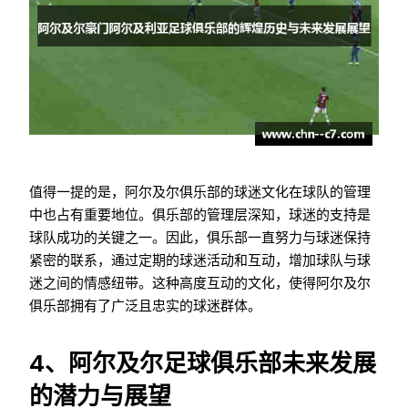
值得一提的是，阿尔及尔俱乐部的球迷文化在球队的管理
中也占有重要地位。俱乐部的管理层深知，球迷的支持是
球队成功的关键之一。因此，俱乐部一直努力与球迷保持
紧密的联系，通过定期的球迷活动和互动，增加球队与球
迷之间的情感纽带。这种高度互动的文化，使得阿尔及尔
俱乐部拥有了广泛且忠实的球迷群体。
4、阿尔及尔足球俱乐部未来发展
的潜力与展望