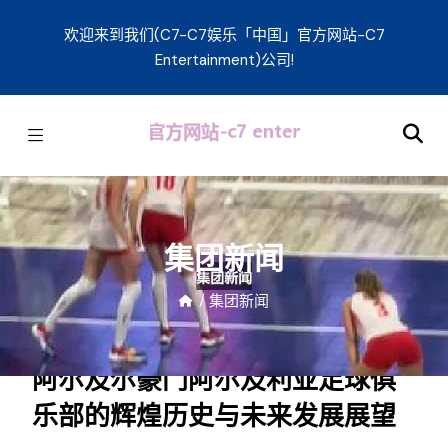
欢迎来到我们(C7-C7娱乐「中国」官方网站-C7
Entertainment)公司!
集团新闻
/
集团新闻
阿尔及尔豪门阿尔及利亚足球俱
乐部的辉煌历史与未来发展展望