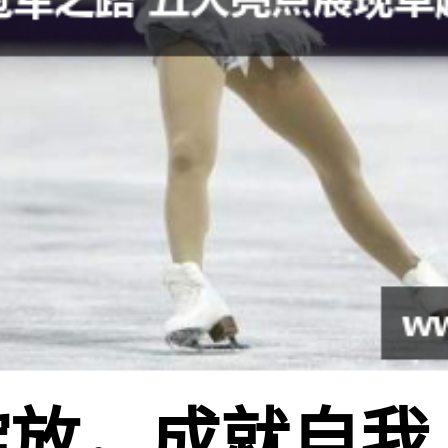
绽放，成就自我