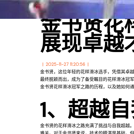
金书贤花
展现卓越
2025-11-27 11:20:56
金书贤，这位年轻的花样滑冰选手，凭借其卓
最终脱颖而出，成为了备受瞩目的花样滑冰冠
金书贤花样滑冰冠军之路的历程，以及她如何
1、超越
金书贤的花样滑冰之路充满了挑战与自我超越
难关。对于金书贤来说，技术的精湛是基础，