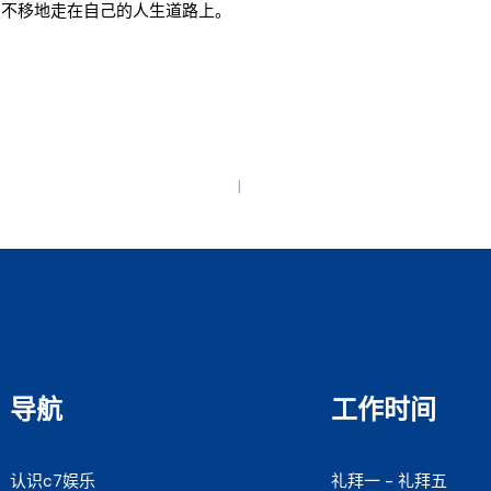
定不移地走在自己的人生道路上。
导航
工作时间
认识c7娱乐
礼拜一 - 礼拜五