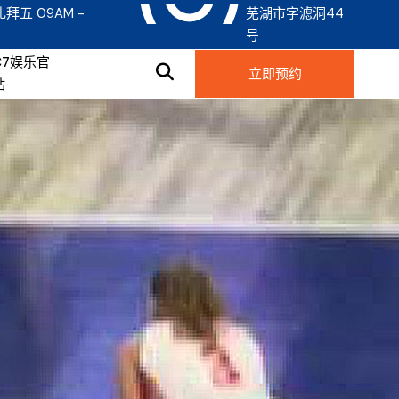
礼拜五 09AM -
芜湖市字滤洞44
号
C7娱乐官
立即预约
站