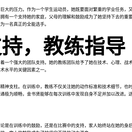
过巨大的压力。作为一个学生运动员，她既要面对繁重的学业任务，
她拥有一个支持她的家庭，父母的理解和鼓励成为了她坚持下去的重
成为一名真正的全能选手。
支持，教练指导
有着一个强大的团队支持。她的教练团队给予了她在技术、心理、战
技术水平的关键因素之一。
的精神支柱。在训练中，教练不仅关注她的动作标准和技术细节，也
沟通极为顺畅，金书贤能够在每次训练中发现自身不足并加以改进。
无论是在训练中的鼓励，还是在比赛中的支持，家人始终站在她的身