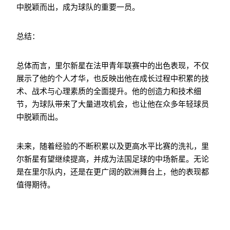
中脱颖而出，成为球队的重要一员。
总结：
总体而言，里尔新星在法甲青年联赛中的出色表现，不仅
展示了他的个人才华，也反映出他在成长过程中积累的技
术、战术与心理素质的全面提升。他的创造力和技术细
节，为球队带来了大量进攻机会，也让他在众多年轻球员
中脱颖而出。
未来，随着经验的不断积累以及更高水平比赛的洗礼，里
尔新星有望继续提高，并成为法国足球的中场新星。无论
是在里尔队内，还是在更广阔的欧洲舞台上，他的表现都
值得期待。