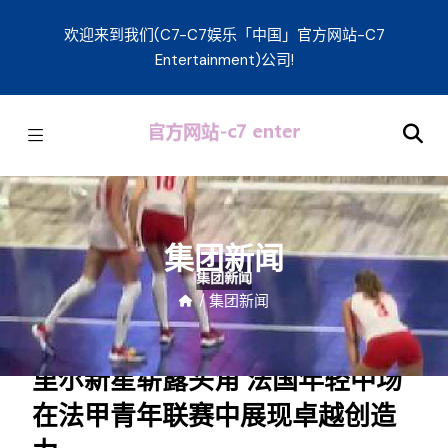
欢迎来到我们(C7-C7娱乐「中国」官方网站-C7
Entertainment)公司!
集团新闻
/
集团新闻
里尔新星崭露头角 法国年轻中场
在法甲青年联赛中展现卓越创造