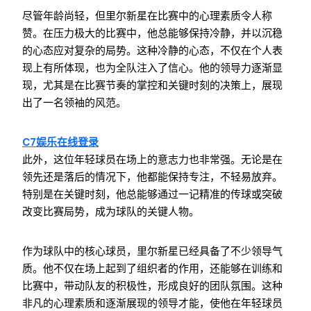
尽管年龄尚轻，但里尔新星在比赛中的心理素质令人称
赞。在压力极大的比赛中，他总能够保持冷静，并以沉稳
的心态应对复杂的局势。这种冷静的心态，不仅在个人表
现上有所体现，也为全队注入了信心。他的领导力逐渐显
现，尤其是在比赛节奏的掌控和关键时刻的决策上，展现
出了一名领袖的风范。
C7娱乐在线登录
此外，这位年轻球员在场上的意志力也非常强。无论是在
领先还是落后的情况下，他都能保持专注，不轻易放弃。
特别是在关键时刻，他总能够通过一记精准的传球或突破
改变比赛局势，成为球队的关键人物。
作为球队中的核心球员，里尔新星已经具备了不少领导气
质。他不仅在场上起到了组织者的作用，还能够在训练和
比赛中，带动队友的积极性，形成良好的团队氛围。这种
非凡的心理素质和逐渐展现的领导才能，使他在年轻球员