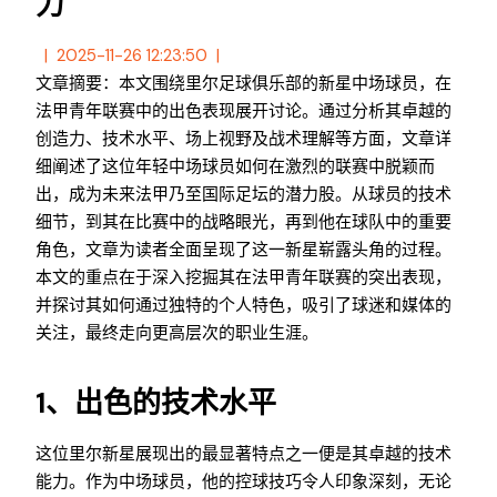
力
2025-11-26 12:23:50
文章摘要：本文围绕里尔足球俱乐部的新星中场球员，在
法甲青年联赛中的出色表现展开讨论。通过分析其卓越的
创造力、技术水平、场上视野及战术理解等方面，文章详
细阐述了这位年轻中场球员如何在激烈的联赛中脱颖而
出，成为未来法甲乃至国际足坛的潜力股。从球员的技术
细节，到其在比赛中的战略眼光，再到他在球队中的重要
角色，文章为读者全面呈现了这一新星崭露头角的过程。
本文的重点在于深入挖掘其在法甲青年联赛的突出表现，
并探讨其如何通过独特的个人特色，吸引了球迷和媒体的
关注，最终走向更高层次的职业生涯。
1、出色的技术水平
这位里尔新星展现出的最显著特点之一便是其卓越的技术
能力。作为中场球员，他的控球技巧令人印象深刻，无论