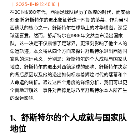
2025-11-19 12:48:16
在20世纪80年代，西德足球队经历了辉煌的时代，而安德
烈亚斯·舒斯特尔的退出象征着这一时期的落幕。作为当时
西德队的核心之一，舒斯特尔在球场上的才华横溢，深受
球迷喜爱。然而，舒斯特尔在1986年突然宣布退出国家
队，这一决定不仅震惊了足球界，更深刻影响了他个人的
命运轨迹。本文将从四个方面来探讨舒斯特尔退出西德国
家队的深远意义，分别是：舒斯特尔的个人成就与国家队
地位、舒斯特尔的退出对西德足球的影响、舒斯特尔决定
的背后原因以及他的退出如何标志着辉煌时代的落幕和个
人命运的转折。通过这四个角度的详细分析，我们可以更
全面地理解这一事件对西德足球乃至舒斯特尔本人所产生
的深远影响。
1、舒斯特尔的个人成就与国家队
地位