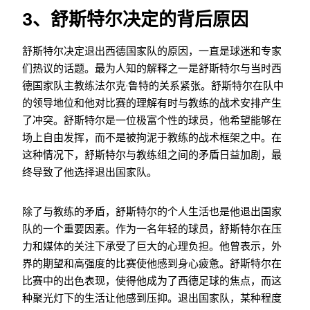
3、舒斯特尔决定的背后原因
舒斯特尔决定退出西德国家队的原因，一直是球迷和专家
们热议的话题。最为人知的解释之一是舒斯特尔与当时西
德国家队主教练法尔克·鲁特的关系紧张。舒斯特尔在队中
的领导地位和他对比赛的理解有时与教练的战术安排产生
了冲突。舒斯特尔是一位极富个性的球员，他希望能够在
场上自由发挥，而不是被拘泥于教练的战术框架之中。在
这种情况下，舒斯特尔与教练组之间的矛盾日益加剧，最
终导致了他选择退出国家队。
除了与教练的矛盾，舒斯特尔的个人生活也是他退出国家
队的一个重要因素。作为一名年轻的球员，舒斯特尔在压
力和媒体的关注下承受了巨大的心理负担。他曾表示，外
界的期望和高强度的比赛使他感到身心疲惫。舒斯特尔在
比赛中的出色表现，使得他成为了西德足球的焦点，而这
种聚光灯下的生活让他感到压抑。退出国家队，某种程度