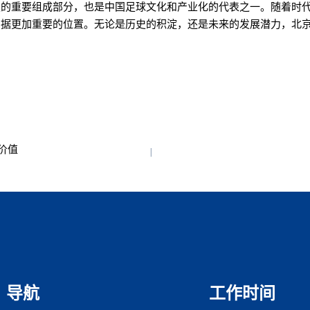
史的重要组成部分，也是中国足球文化和产业化的代表之一。随着时
占据更加重要的位置。无论是历史的积淀，还是未来的发展潜力，北
价值
导航
工作时间