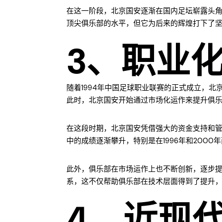
在这一阶段，北京国安逐渐在国内足坛崭露头
顶尖俱乐部的水平，但它为后来的辉煌打下了
3、职业
随着1994年中国足球职业联赛的正式成立，
此时，北京国安开始通过市场化运作来提升俱
在这段时期，北京国安凭借强大的资金支持和
中的成绩逐渐攀升，特别是在1996年和20
此外，俱乐部在市场运作上也不断创新，逐步
系，这不仅帮助俱乐部在技术层面得到了提升
4、近现