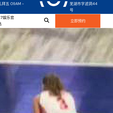
礼拜五 09AM -
芜湖市字滤洞44
号
C7娱乐官
立即预约
站