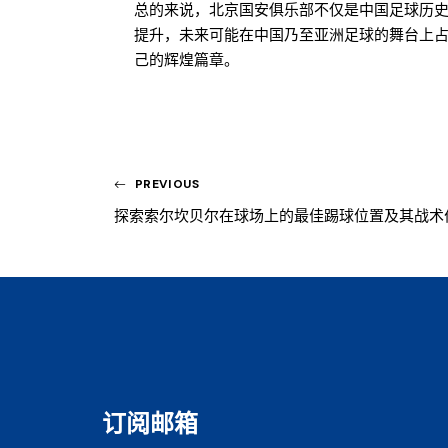
总的来说，北京国安俱乐部不仅是中国足球历
提升，未来可能在中国乃至亚洲足球的舞台上
己的辉煌篇章。
PREVIOUS
探索索尔坎贝尔在球场上的最佳踢球位置及其战术
订阅邮箱