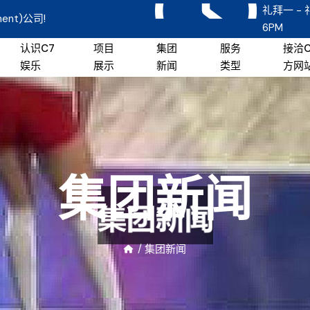
礼拜一 - 
ent)公司!
6PM
认识c7
项目
集团
服务
接洽
娱乐
展示
新闻
类型
方网
集团新闻
/
集团新闻