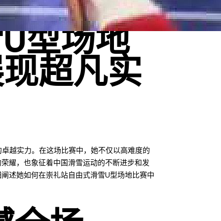
U型场地
展现超凡实
的卓越实力。在这场比赛中，她不仅以高难度的
的荣耀，也象征着中国滑雪运动的不断进步和发
阐述她如何在崇礼站自由式滑雪U型场地比赛中