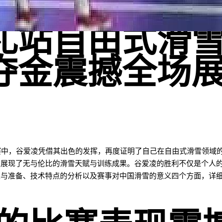
礼站自由式滑雪
夺金震撼全场
比赛中，谷爱凌凭借其出色的发挥，再度证明了自己在自由式滑雪领域
，展现了无与伦比的滑雪天赋与训练成果。谷爱凌的胜利不仅是个人
与准备、技术特点的分析以及赛事对中国滑雪的意义四个方面，详细