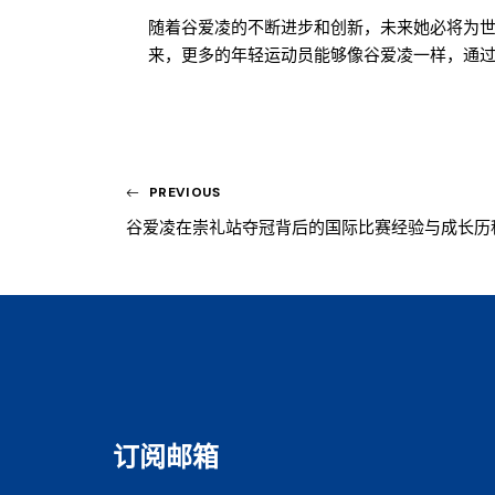
随着谷爱凌的不断进步和创新，未来她必将为
来，更多的年轻运动员能够像谷爱凌一样，通
PREVIOUS
谷爱凌在崇礼站夺冠背后的国际比赛经验与成长历
订阅邮箱