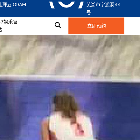
礼拜五 09AM -
芜湖市字滤洞44
号
C7娱乐官
立即预约
站