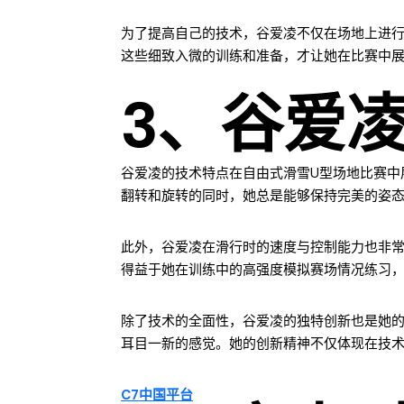
为了提高自己的技术，谷爱凌不仅在场地上进
这些细致入微的训练和准备，才让她在比赛中
3、谷爱
谷爱凌的技术特点在自由式滑雪U型场地比赛中
翻转和旋转的同时，她总是能够保持完美的姿
此外，谷爱凌在滑行时的速度与控制能力也非
得益于她在训练中的高强度模拟赛场情况练习
除了技术的全面性，谷爱凌的独特创新也是她
耳目一新的感觉。她的创新精神不仅体现在技
C7中国平台