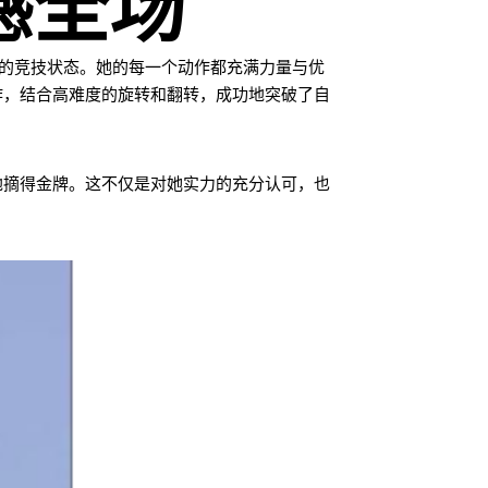
撼全场
的竞技状态。她的每一个动作都充满力量与优
作，结合高难度的旋转和翻转，成功地突破了自
地摘得金牌。这不仅是对她实力的充分认可，也