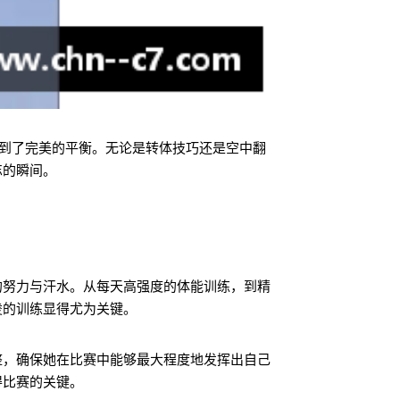
到了完美的平衡。无论是转体技巧还是空中翻
忘的瞬间。
的努力与汗水。从每天高强度的体能训练，到精
凌的训练显得尤为关键。
整，确保她在比赛中能够最大程度地发挥出自己
得比赛的关键。