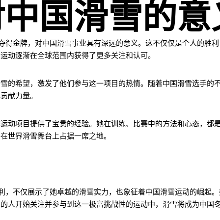
对中国滑雪的意
夺得金牌，对中国滑雪事业具有深远的意义。这不仅仅是个人的胜利
雪运动逐渐在全球范围内获得了更多关注和认可。
滑雪的希望，激发了他们参与这一项目的热情。随着中国滑雪选手的
飞贡献力量。
季运动项目提供了宝贵的经验。她在训练、比赛中的方法和心态，都
够在世界滑雪舞台上占据一席之地。
利，不仅展示了她卓越的滑雪实力，也象征着中国滑雪运动的崛起。
多的人开始关注并参与到这一极富挑战性的运动中，滑雪将成为中国