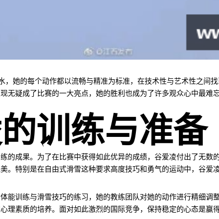
水，她的每个动作都以流畅与精准为标准，在技术性与艺术性之间找
表现无疑成了比赛的一大亮点，她的胜利也成为了许多观众心中最难
凌的训练与准备
训练的成果。为了在比赛中获得如此优异的成绩，谷爱凌付出了无数
完美。特别是在自由式滑雪这种要求高度技巧和勇气的运动中，谷爱
行体能训练与滑雪技巧的练习，她的教练团队对她的动作进行精细调
重心理素质的培养。面对如此激烈的国际竞争，保持稳定的心态是赢