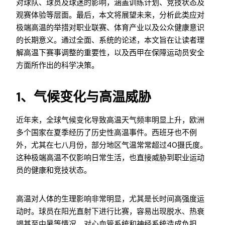
对球队、球员及球迷的影响，涵盖训练计划、竞技状态及
观赛体验等层面。最后，本文将展望未来，分析此类应对
极端高温的举措对职业联赛、体育产业以及公众健康意识
的长期意义。通过全面、系统的论述，本文旨在让读者理
解高温下赛事调整的重要性，以及西甲在保障运动员安全
方面所作出的科学决策。
1、气候变化与高温威胁
近年来，全球气候变化导致高温天气频率明显上升，欧洲
多个国家在夏季经历了历史性高温事件。西班牙也不例
外，尤其在七八月份，部分地区气温常常超过40摄氏度。
这种极端高温不仅影响日常生活，也直接威胁到职业运动
员的健康和竞技状态。
高温对人体的生理影响非常明显，尤其是长时间高强度运
动时。球员在阳光直射下进行比赛，容易出现脱水、热衰
竭甚至中暑等情况，对心血管系统和神经系统造成负担。