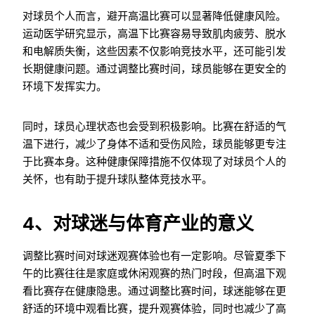
对球员个人而言，避开高温比赛可以显著降低健康风险。
运动医学研究显示，高温下比赛容易导致肌肉疲劳、脱水
和电解质失衡，这些因素不仅影响竞技水平，还可能引发
长期健康问题。通过调整比赛时间，球员能够在更安全的
环境下发挥实力。
同时，球员心理状态也会受到积极影响。比赛在舒适的气
温下进行，减少了身体不适和受伤风险，球员能够更专注
于比赛本身。这种健康保障措施不仅体现了对球员个人的
关怀，也有助于提升球队整体竞技水平。
4、对球迷与体育产业的意义
调整比赛时间对球迷观赛体验也有一定影响。尽管夏季下
午的比赛往往是家庭或休闲观赛的热门时段，但高温下观
看比赛存在健康隐患。通过调整比赛时间，球迷能够在更
舒适的环境中观看比赛，提升观赛体验，同时也减少了高