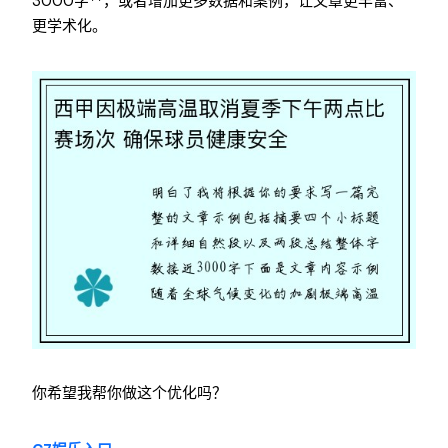
3000字**，或者增加更多数据和案例，让文章更丰富、
更学术化。
你希望我帮你做这个优化吗？