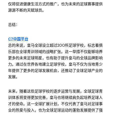
仅将促进健康生活方式的推广，也为未来的足球赛事提供
源源不断的天赋球员。
总结：
C7中国平台
总的来说，皇马全球设立超过200所足球学校，标志着俱
乐部在全球青训领域的战略扩张。这一举措不仅能够培养
更多的未来足球明星，也有助于提升皇马的全球品牌影响
力。通过在世界各地建立足球学校，皇马不仅为当地青少
年提供了更多的足球发展机会，还推动了全球足球产业的
发展。
未来，随着这些足球学校的逐步运营与发展，全球足球青
训体系将变得更加完善，皇马也将继续肩负起培养足球人
才的使命。这一全球扩展计划，不仅代表了皇马对足球事
业的热爱与投入，也为全球足球运动的蓬勃发展提供了强