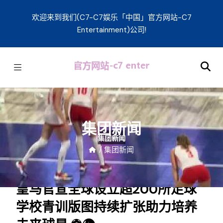
欢迎来到我们(C7-C7娱乐「中国」官方网站-C7
Entertainment)公司!
集团新闻
/
集团新闻
皇马官宣全球设立超200所足球
学校青训版图持续扩张助力培养