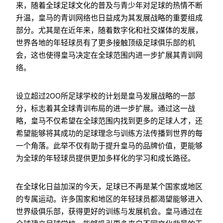
来，随着全球足球文化的普及与青少年对足球的热情不断
升温，皇马的青训网络也日益成为其发展战略的重要组成
部分。尤其是在近年来，随着数字化和社交媒体的发展，
世界各地的年轻球员有了更多接触顶级足球俱乐部的机
会，这也使得皇马决定在全球范围内进一步扩展其青训网
络。
设立超过200所足球学校的计划是皇马发展战略的一部
分，标志着其全球青训布局的进一步扩展。通过这一战
略，皇马不仅希望在全球范围内找到更多的足球人才，还
希望能够将其成功的足球理念与训练方法传播到世界的每
一个角落。此举不仅有助于提升皇马的品牌价值，更能够
为全球的年轻球员提供更加多样化的学习和成长路径。
在全球化日益加深的今天，足球已不再是某个国家或地区
的专属运动。许多国家和地区的年轻球员都渴望能够进入
世界级俱乐部，获得更好的训练与发展机会。皇马通过在