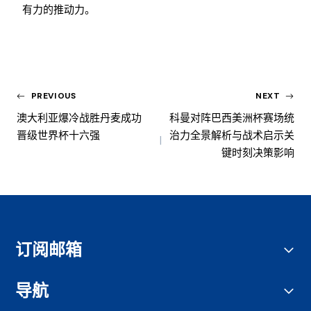
有力的推动力。
PREVIOUS
NEXT
澳大利亚爆冷战胜丹麦成功
科曼对阵巴西美洲杯赛场统
晋级世界杯十六强
治力全景解析与战术启示关
键时刻决策影响
订阅邮箱
导航