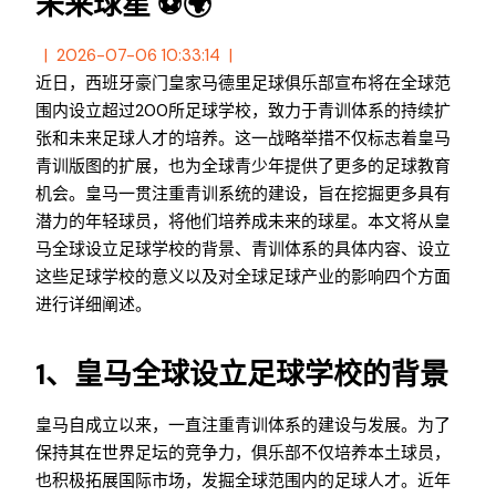
未来球星 ⚽🌍
2026-07-06 10:33:14
近日，西班牙豪门皇家马德里足球俱乐部宣布将在全球范
围内设立超过200所足球学校，致力于青训体系的持续扩
张和未来足球人才的培养。这一战略举措不仅标志着皇马
青训版图的扩展，也为全球青少年提供了更多的足球教育
机会。皇马一贯注重青训系统的建设，旨在挖掘更多具有
潜力的年轻球员，将他们培养成未来的球星。本文将从皇
马全球设立足球学校的背景、青训体系的具体内容、设立
这些足球学校的意义以及对全球足球产业的影响四个方面
进行详细阐述。
1、皇马全球设立足球学校的背景
皇马自成立以来，一直注重青训体系的建设与发展。为了
保持其在世界足坛的竞争力，俱乐部不仅培养本土球员，
也积极拓展国际市场，发掘全球范围内的足球人才。近年