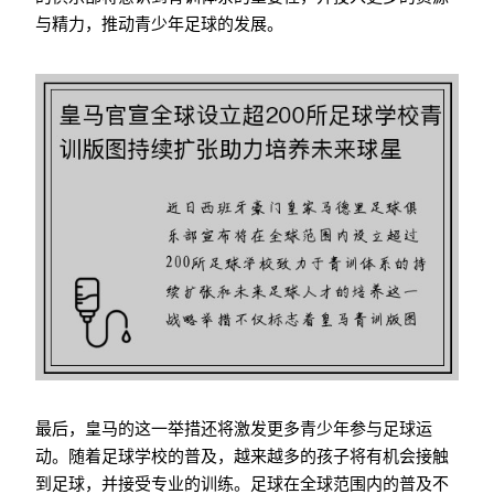
与精力，推动青少年足球的发展。
最后，皇马的这一举措还将激发更多青少年参与足球运
动。随着足球学校的普及，越来越多的孩子将有机会接触
到足球，并接受专业的训练。足球在全球范围内的普及不