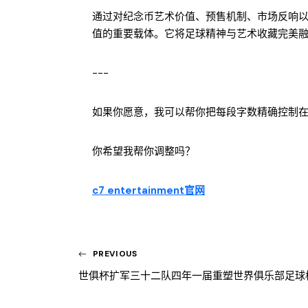
通过对纪念币艺术价值、预售机制、市场反响
值的重要载体。它将足球精神与艺术收藏完美
---
如果你愿意，我可以帮你把每段字数精确控制在 
你希望我帮你调整吗？
c7 entertainment官网
PREVIOUS
世俱杯扩军三十二队四年一届重塑世界俱乐部足球