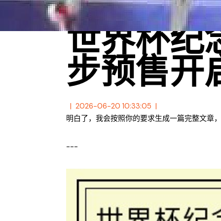
世界杯纪
步预售开
2026-06-20 10:33:05
明白了，我会按照你的要求生成一篇完整文章，
---