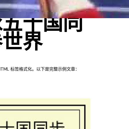
球五十国同
卷世界
TML 标签格式化。以下是完整示例文章：