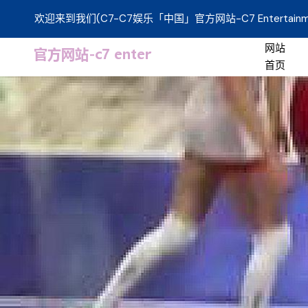
欢迎来到我们(C7-C7娱乐「中国」官方网站-C7 Entertainm
网站
首页