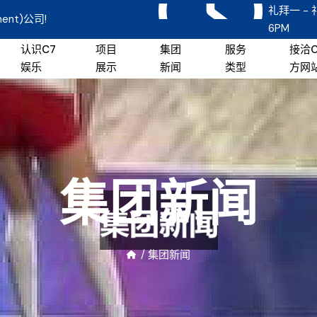
礼拜一 - 
ent)公司!
6PM
认识c7
项目
集团
服务
接洽
娱乐
展示
新闻
类型
方网
集团新闻
/
集团新闻