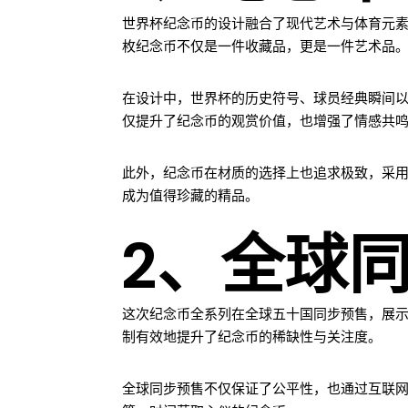
世界杯纪念币的设计融合了现代艺术与体育元
枚纪念币不仅是一件收藏品，更是一件艺术品
在设计中，世界杯的历史符号、球员经典瞬间
仅提升了纪念币的观赏价值，也增强了情感共
此外，纪念币在材质的选择上也追求极致，采
成为值得珍藏的精品。
2、全球
这次纪念币全系列在全球五十国同步预售，展
制有效地提升了纪念币的稀缺性与关注度。
全球同步预售不仅保证了公平性，也通过互联