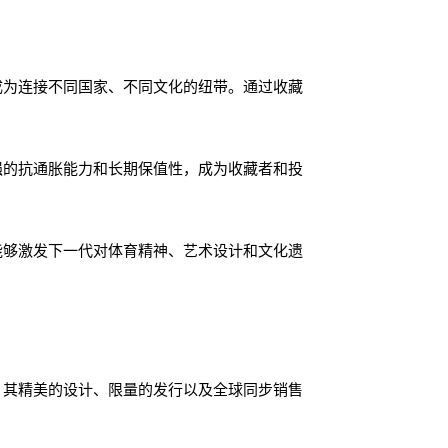
成为连接不同国家、不同文化的纽带。通过收藏
强的抗通胀能力和长期保值性，成为收藏者和投
能够激发下一代对体育精神、艺术设计和文化遗
。其精美的设计、限量的发行以及全球同步销售