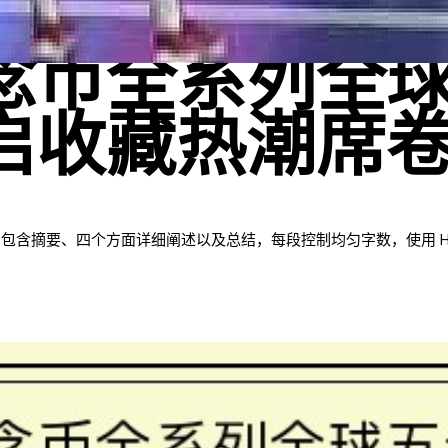
念币全系列全
启收藏热潮席
包含摘要、四个方面详细阐述以及总结，每段控制均匀字数，使用 H