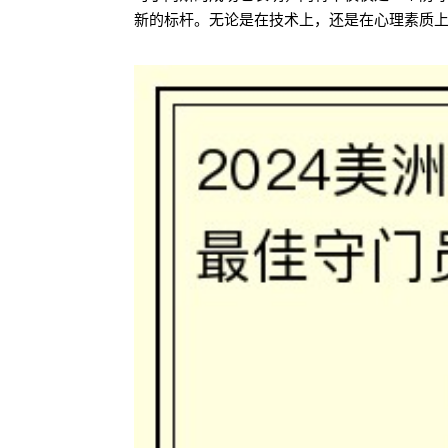
新的标杆。无论是在技术上，还是在心理素质