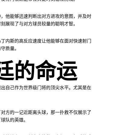
中，他能够迅速判断出对方进攻的意图，并及时
时刻展现了与对方球员较量的聪明才智。
马丁内斯的高反应速度让他能够在面对快速射门
防守质量。
廷的命运
现出自己作为世界级门将的顶尖水平。尤其是在
了对方的一记近距离头球，那一扑救不仅展示了
了球队的英雄。