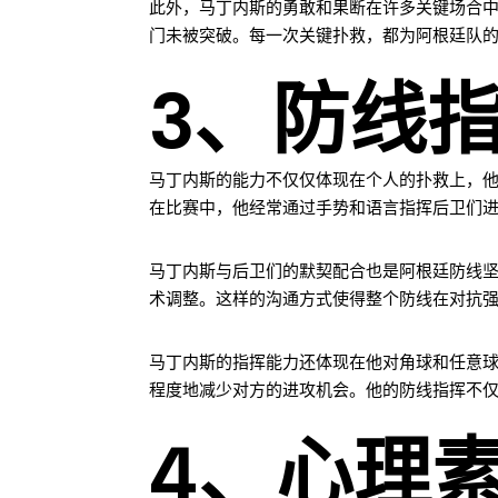
此外，马丁内斯的勇敢和果断在许多关键场合
门未被突破。每一次关键扑救，都为阿根廷队
3、防线
马丁内斯的能力不仅仅体现在个人的扑救上，
在比赛中，他经常通过手势和语言指挥后卫们
马丁内斯与后卫们的默契配合也是阿根廷防线
术调整。这样的沟通方式使得整个防线在对抗
马丁内斯的指挥能力还体现在他对角球和任意
程度地减少对方的进攻机会。他的防线指挥不
4、心理