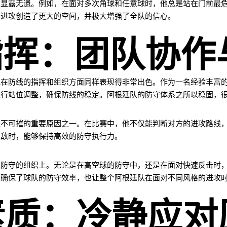
中显露无遗。例如，在面对多次角球和任意球时，他总是站在门前最
的进攻创造了更大的空间，并极大增强了全队的信心。
指挥：团队协作
他在防线的指挥和组织方面同样表现得非常出色。作为一名经验丰富
进行站位调整，确保防线的稳定。阿根廷队的防守体系之所以稳固，
坚不可摧的重要原因之一。在比赛中，他不仅能判断对方的进攻路线
强敌时，能够保持高效的防守执行力。
球防守的组织上。无论是在高空球的防守中，还是在面对快速反击时
仅确保了球队的防守效率，也让整个阿根廷队在面对不同风格的进攻
素质：冷静应对