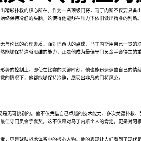
做出精彩扑救的核心所在。作为一名顶级门将，马丁内斯不仅要具备
斯始终保持冷静的头脑，这使得他能够在压力下依旧做出精准的判断
他无与伦比的心理素质。面对巴西队的点球，马丁内斯用自己一贯的
依然能够保持清晰思维的能力，正是他成为最佳守门员金手套得主的
上形势的控制上。即使在比赛的关键时刻，他也能迅速调整自己的情
扑救的情况下，他都能够保持冷静，展现出非凡的门将风范。
无疑是无可挑剔的。他不仅凭借自己卓越的技术能力、多次关键扑救
了最佳守门员金手套奖。这不仅是对马丁内斯个人的肯定，更是对阿
守者，更是球队战术体系中的核心人物。他的表现让人们看到了现代