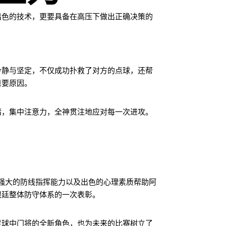
出色的技术，更要具备在高压下做出正确决策的
。
冷静与坚定，不仅成功扑救了对方的点球，还帮
重要原因。
绪，集中注意力，全神贯注地应对每一次进攻。
、强大的防线指挥能力以及出色的心理素质帮助阿
根廷整体防守体系的一次表彰。
足球中门将的全新角色，也为未来的比赛树立了