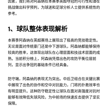
因素，我们将对阿森纳在本赛季英超夺冠的可行性和潜在
挑战做出科学预判，为球迷和足球分析人士提供系统性的
参考。
1、球队整体表现解析
本赛季阿森纳在英超赛场上展现出了极高的竞技稳定性。
无论是面对传统豪门还是中下游球队，阿森纳都能够保持
较高的胜率，这体现出球队在心理层面和技战术层面的成
熟。当前积分榜上，阿森纳凭借出色的攻防平衡位居前
列，显示出争冠的基础条件已经具备。
防守端，阿森纳的表现尤为突出。中后卫组合在关键比赛
中展现了出色的协作和空中对抗能力，门将的扑救效率也
有明显提升。这种防守稳定性让球队在面对高强度对抗时
能够有效降低失球风险，为中前场的快速反击提供了坚实
保障。