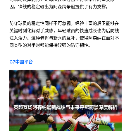
因。锋线的稳定输出为阿森纳争冠提供了有力支撑。
防守球员的稳定性同样不可忽视。经验丰富的后卫能够在
关键时刻化解对手威胁，年轻球员的快速成长也为后防线
注入活力。这种老将与新秀的互补，使得阿森纳在面对不
同类型的对手时都能保持较强的防守韧性。
C7中国平台