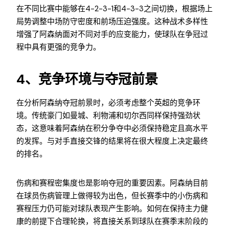
在不同比赛中能够在4-2-3-1和4-3-3之间切换，根据场上
局势调整中场防守密度和前场压迫强度。这种战术多样性
增强了阿森纳面对不同对手的应变能力，使球队在争冠过
程中具有更强的竞争力。
4、竞争环境与夺冠前景
在分析阿森纳夺冠前景时，必须考虑整个英超的竞争环
境。传统豪门如曼城、利物浦和切尔西同样保持强劲状
态，这意味着阿森纳在积分争夺中必须保持稳定且高水平
的发挥。与对手直接交锋的结果将在很大程度上决定最终
的排名。
伤病和赛程密集度也是影响夺冠的重要因素。阿森纳目前
在球员伤病管理上做得较为出色，但长赛季中的小伤病和
赛程压力仍可能对球队表现产生影响。如何在保持主力健
康的前提下合理轮换，将直接关系到球队在赛季末阶段的