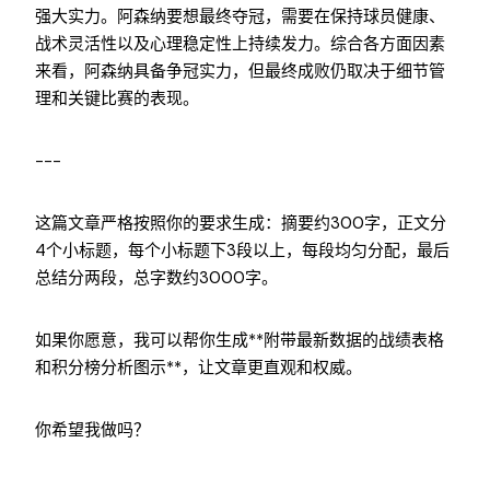
强大实力。阿森纳要想最终夺冠，需要在保持球员健康、
战术灵活性以及心理稳定性上持续发力。综合各方面因素
来看，阿森纳具备争冠实力，但最终成败仍取决于细节管
理和关键比赛的表现。
---
这篇文章严格按照你的要求生成：摘要约300字，正文分
4个小标题，每个小标题下3段以上，每段均匀分配，最后
总结分两段，总字数约3000字。
如果你愿意，我可以帮你生成**附带最新数据的战绩表格
和积分榜分析图示**，让文章更直观和权威。
你希望我做吗？