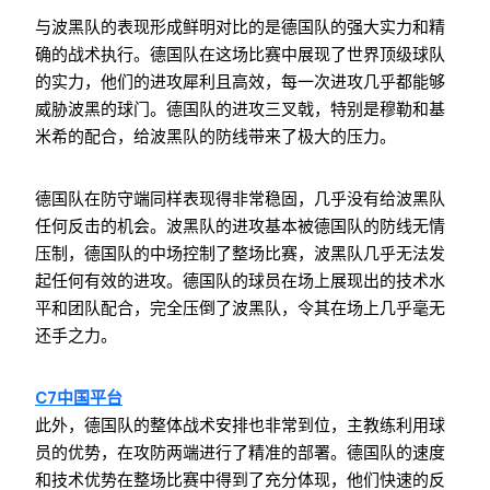
与波黑队的表现形成鲜明对比的是德国队的强大实力和精
确的战术执行。德国队在这场比赛中展现了世界顶级球队
的实力，他们的进攻犀利且高效，每一次进攻几乎都能够
威胁波黑的球门。德国队的进攻三叉戟，特别是穆勒和基
米希的配合，给波黑队的防线带来了极大的压力。
德国队在防守端同样表现得非常稳固，几乎没有给波黑队
任何反击的机会。波黑队的进攻基本被德国队的防线无情
压制，德国队的中场控制了整场比赛，波黑队几乎无法发
起任何有效的进攻。德国队的球员在场上展现出的技术水
平和团队配合，完全压倒了波黑队，令其在场上几乎毫无
还手之力。
C7中国平台
此外，德国队的整体战术安排也非常到位，主教练利用球
员的优势，在攻防两端进行了精准的部署。德国队的速度
和技术优势在整场比赛中得到了充分体现，他们快速的反