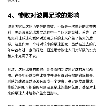
低水平。
4、惨败对波黑足球的影响
波黑国家队这场历史性的惨败，不仅是一次单纯的比赛失
利，更是波黑足球发展过程中一个巨大的警钟。首先，这
场失利让球迷和媒体对波黑足球的未来产生了极大的质
疑。波黑作为一个相对较小的足球国家，虽然在过去的几
年中曾有过一定的辉煌，但这场惨败让人们对球队的实力
和未来充满了不安。
其次，这场比赛的惨败可能会影响到波黑足球的发展战
略。许多年轻球员在比赛中并没有得到有效的锻炼机会，
球队的建设显然还没有形成一个健康、稳定的发展模式。
惨败的阴影可能会影响到波黑足球的整体氛围，甚至对未
来的足球人才培养产生负面影响。