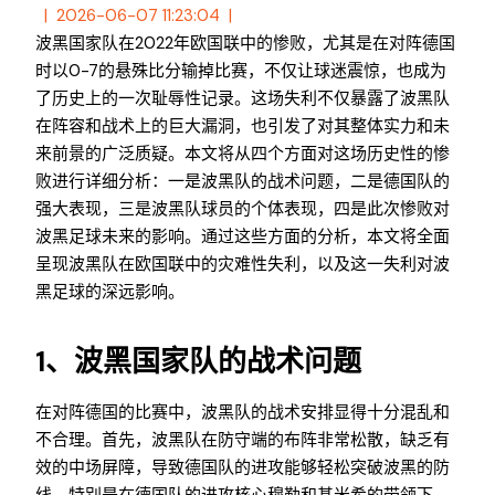
2026-06-07 11:23:04
波黑国家队在2022年欧国联中的惨败，尤其是在对阵德国
时以0-7的悬殊比分输掉比赛，不仅让球迷震惊，也成为
了历史上的一次耻辱性记录。这场失利不仅暴露了波黑队
在阵容和战术上的巨大漏洞，也引发了对其整体实力和未
来前景的广泛质疑。本文将从四个方面对这场历史性的惨
败进行详细分析：一是波黑队的战术问题，二是德国队的
强大表现，三是波黑队球员的个体表现，四是此次惨败对
波黑足球未来的影响。通过这些方面的分析，本文将全面
呈现波黑队在欧国联中的灾难性失利，以及这一失利对波
黑足球的深远影响。
1、波黑国家队的战术问题
在对阵德国的比赛中，波黑队的战术安排显得十分混乱和
不合理。首先，波黑队在防守端的布阵非常松散，缺乏有
效的中场屏障，导致德国队的进攻能够轻松突破波黑的防