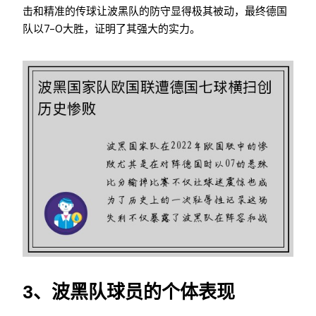
击和精准的传球让波黑队的防守显得极其被动，最终德国
队以7-0大胜，证明了其强大的实力。
3、波黑队球员的个体表现